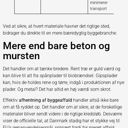
minimerer
og kr
transport
depo
Ved at sikre, at hvert materiale havner det rigtige sted,
bidrager du direkte til en mere bæredygtig byggebranche.
Mere end bare beton og
mursten
Det handler om at tænke bredere. Rent træ er guld værd og
kan blive til alt fra spånplader til biobrændsel. Gipsplader
kan, hvis de holdes rene og tørre, indgå i produktionen af nye
plader. Og metal? Det har altid en høj værdi som skrot.
Effektiv
afhentning af byggeaffald
handler altså ikke bare
om at få ryddet op. Det handler om at sikre, at de forskellige
materialer bliver sendt videre i de rigtige kredsløb. Desværre
viser de officielle tal, at Danmark stadig har et stykke vej til
EU's genanvendelsesmål, primært fordi for meget affald