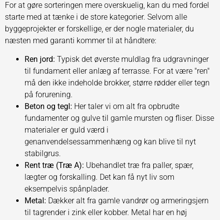
For at gøre sorteringen mere overskuelig, kan du med fordel
starte med at tænke i de store kategorier. Selvom alle
byggeprojekter er forskellige, er der nogle materialer, du
næsten med garanti kommer til at håndtere:
Ren jord:
Typisk det øverste muldlag fra udgravninger
til fundament eller anlæg af terrasse. For at være "ren"
må den ikke indeholde brokker, større rødder eller tegn
på forurening.
Beton og tegl:
Her taler vi om alt fra opbrudte
fundamenter og gulve til gamle mursten og fliser. Disse
materialer er guld værd i
genanvendelsessammenhæng og kan blive til nyt
stabilgrus.
Rent træ (Træ A):
Ubehandlet træ fra paller, spær,
lægter og forskalling. Det kan få nyt liv som
eksempelvis spånplader.
Metal:
Dækker alt fra gamle vandrør og armeringsjern
til tagrender i zink eller kobber. Metal har en høj