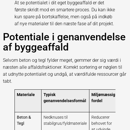
At se potentialet i dit eget byggeaffald er det
første skridt mod en smartere proces. Du kan ikke
kun spare på bortskaffelse, men også på indkøb
af nye materialer til den næste fase af dit projekt.
Potentiale i genanvendelse
af byggeaffald
Selvom beton og tegl fylder meget, gemmer der sig værdi i
næsten alle affaldsfraktioner. Korrekt sortering er nøglen til
at udnytte potentialet og undgå, at værdifulde ressourcer går
tabt.
Materiale
Typisk
Miljømæssig
Kons
genanvendelsesformål
fordel
forke
hånd
Beton &
Nedknuses til
Reducerer
Ender
Tegl
stabilgrus/fyldmateriale
behovet for
optag
at udvinde
og sp