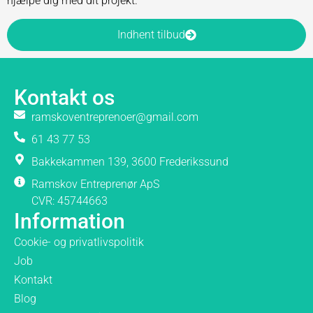
hjælpe dig med dit projekt.
Indhent tilbud
Kontakt os
ramskoventreprenoer@gmail.com
61 43 77 53
Bakkekammen 139, 3600 Frederikssund
Ramskov Entreprenør ApS
CVR: 45744663
Information
Cookie- og privatlivspolitik
Job
Kontakt
Blog