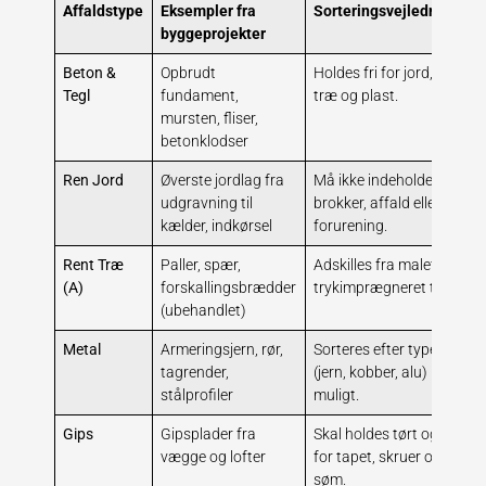
Affaldstype
Eksempler fra
Sorteringsvejledning
G
byggeprojekter
Beton &
Opbrudt
Holdes fri for jord,
H
Tegl
fundament,
træ og plast.
o
mursten, fliser,
betonklodser
Ren Jord
Øverste jordlag fra
Må ikke indeholde
H
udgravning til
brokker, affald eller
e
kælder, indkørsel
forurening.
Rent Træ
Paller, spær,
Adskilles fra malet og
H
(A)
forskallingsbrædder
trykimprægneret træ.
s
(ubehandlet)
Metal
Armeringsjern, rør,
Sorteres efter type
M
tagrender,
(jern, kobber, alu) hvis
n
stålprofiler
muligt.
Gips
Gipsplader fra
Skal holdes tørt og fri
H
vægge og lofter
for tapet, skruer og
p
søm.
g