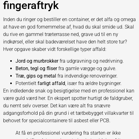
fingeraftryk
Inden du ringer og bestiller en container, er det alfa og omega
at have en god fornemmelse af, hvad du skal smide ud. Skal
du rive en gammel træterrasse ned, grave ud til en ny
indkørsel, eller skal badeværelset have den helt store tur?
Hver opgave skaber vidt forskellige typer affald:
Jord og murbrokker
fra udgravning og nedrivning.
Beton, tegl og fliser
fra gamle vægge og gulve.
Træ, gips og metal
fra indvendige renoveringer.
Potentielt
farligt affald
, især fra ældre bygninger.
En indledende snak og besigtigelse med en professionel kan
være guld værd her. En ekspert spotter hurtigt de faldgruber,
du nemt selv overser. Det kan være alt fra snævre
adgangsforhold på din grund i et tætbebygget villakvarter til
behovet for specialcontainere til asbest eller PCB.
At få en professionel vurdering fra starten er ikke