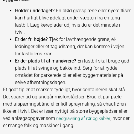
Holder underlaget?
En blød græsplæne eller nyere fliser
kan hurtigt blive ødelagt under vægten fra en tung
lastbil. Læg køreplader ud, hvis du er det mindste i
tvivl.
Er der fri højde?
Tjek for lavthængende grene, el-
ledninger eller et tagudhæng, der kan komme i vejen
for lastbilens kran.
Er der plads til at manøvrere?
En lastbil skal bruge god
plads til at svinge og bakke ind. Sørg for at rydde
området for parkerede biler eller byggematerialer på
selve afhentningsdagen.
Et godt tip er at markere tydeligt, hvor containeren skal stå.
Det sparer tid og undgår misforståelser. Brug et par pæle
med afspærringsbånd eller lidt spraymaling, så chaufføren
ikke er i tvivl. Det er især nyttigt på større byggepladser eller
ved anlægsopgaver som
, hvor der
nedgravning af rør og kabler
er mange folk og maskiner i gang.