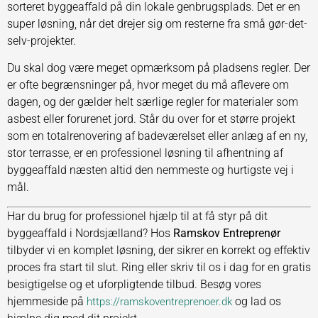
sorteret byggeaffald på din lokale genbrugsplads. Det er en
super løsning, når det drejer sig om resterne fra små gør-det-
selv-projekter.
Du skal dog være meget opmærksom på pladsens regler. Der
er ofte begrænsninger på, hvor meget du må aflevere om
dagen, og der gælder helt særlige regler for materialer som
asbest eller forurenet jord. Står du over for et større projekt
som en totalrenovering af badeværelset eller anlæg af en ny,
stor terrasse, er en professionel løsning til afhentning af
byggeaffald næsten altid den nemmeste og hurtigste vej i
mål.
Har du brug for professionel hjælp til at få styr på dit
byggeaffald i Nordsjælland? Hos
Ramskov Entreprenør
tilbyder vi en komplet løsning, der sikrer en korrekt og effektiv
proces fra start til slut. Ring eller skriv til os i dag for en gratis
besigtigelse og et uforpligtende tilbud. Besøg vores
hjemmeside på
og lad os
https://ramskoventreprenoer.dk