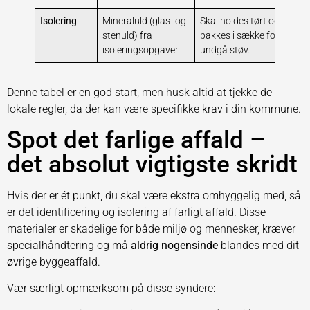
Isolering
Mineraluld (glas- og
Skal holdes tørt og
B
stenuld) fra
pakkes i sække for at
t
isoleringsopgaver
undgå støv.
Denne tabel er en god start, men husk altid at tjekke de
lokale regler, da der kan være specifikke krav i din kommune.
Spot det farlige affald –
det absolut vigtigste skridt
Hvis der er ét punkt, du skal være ekstra omhyggelig med, så
er det identificering og isolering af farligt affald. Disse
materialer er skadelige for både miljø og mennesker, kræver
specialhåndtering og må
aldrig nogensinde
blandes med dit
øvrige byggeaffald.
Vær særligt opmærksom på disse syndere: