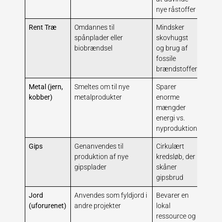
nye råstoffer
resso
Rent Træ
Omdannes til
Mindsker
Blive
spånplader eller
skovhugst
uden
biobrændsel
og brug af
energ
fossile
eller
brændstoffer
Metal (jern,
Smeltes om til nye
Sparer
Miste
kobber)
metalprodukter
enorme
skrot
mængder
ende
energi vs.
forur
nyproduktion
Gips
Genanvendes til
Cirkulært
Forur
produktion af nye
kredsløb, der
med s
gipsplader
skåner
det 
gipsbrud
forke
Jord
Anvendes som fyldjord i
Bevarer en
Kan b
(uforurenet)
andre projekter
lokal
klass
ressource og
som 