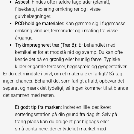
Asbest:
Findes ofte i ældre tagplader (eternit),
fliseklæb, isolering omkring rør og i visse
gulvbelægninger.
PCB-holdige materialer:
Kan gemme sig i fugemasse
omkring vinduer, termoruder og i maling fra visse
årgange.
Trykimprægneret træ (Træ B):
Er behandlet med
kemikalier for at modstå råd og svamp. Du kan ofte
kende det på en grønlig eller brunlig farve. Typiske
kilder er gamle terrasser, hegnspæle og gyngestativer.
Er du det mindste i tvivl, om et materiale er farligt? Så tag
ingen chancer. Behandl det som farligt affald, opbevar det
separat og mærk det tydeligt, så ingen kommer til at blande
det sammen med resten.
Et godt tip fra marken:
Indret en lille, dedikeret
sorteringsstation på din grund fra dag ét. Selv på
trang plads kan du bruge et par bigbags eller
små containere, der er tydeligt mærket med