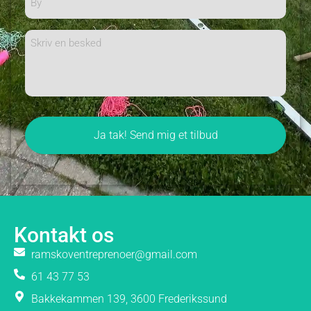
Besked
Kontakt os
ramskoventreprenoer@gmail.com
61 43 77 53
Bakkekammen 139, 3600 Frederikssund