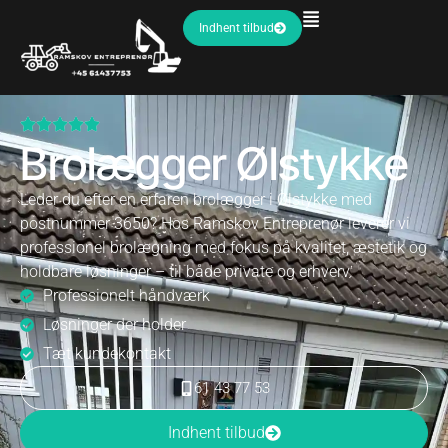
Indhent tilbud
Brolægger Ølstykke
Leder du efter en erfaren brolægger i Ølstykke med
postnummer 3650? Hos Ramskov Entreprenør leverer vi
professionel brolægning med fokus på kvalitet, æstetik og
holdbare løsninger – til både private og erhverv.
Professionelt håndværk
Løsninger der holder
Tæt kundekontakt
61 43 77 53
Indhent tilbud