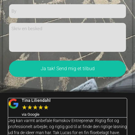
By
Besked
Tina Liliendahl
★
★
★
★
★
via Google
Jeg kan varmt anbefale Ramskov Entreprenør. Rigtig flot og
Vi
professionelt arbejde, og rigtig god til at finde den rigtige løsning
ko
ud fra de ideer man har. Tak Lucas for en fin flisebelagt have.
tr