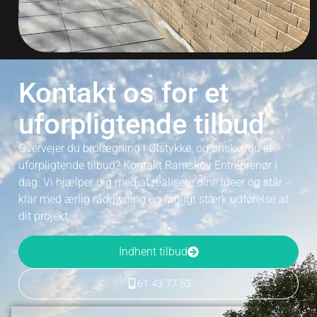
Kontakt os for et
uforpligtende tilbud
Overvejer du brolægning i Ølstykke, og ønsker du et
uforpligtende tilbud? Kontakt Ramskov Entreprenør i
dag. Vi hjælper dig med at realisere dine ideer og står
klar med ærlig rådgivning og fagligt stærk udførelse af
dit projekt.
Indhent tilbud
61 43 77 53