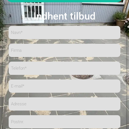
Indhent tilbud
Navn*
(Påkrævet)
Firma
Telefon
(Påkrævet)
E-
mail
(Påkrævet)
Adresse
Postnr.