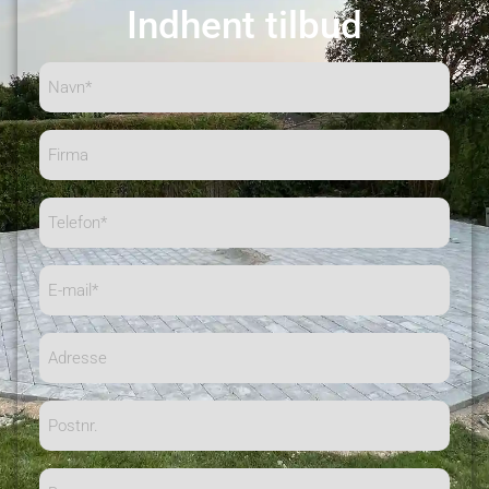
Indhent tilbud
Navn*
(Påkrævet)
Firma
Telefon
(Påkrævet)
E-
mail
(Påkrævet)
Adresse
Postnr.
By