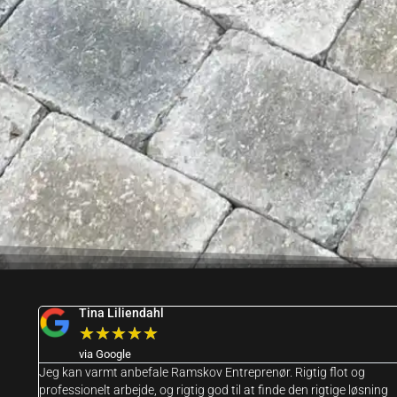
Tina Liliendahl
★
★
★
★
★
via Google
Jeg kan varmt anbefale Ramskov Entreprenør. Rigtig flot og
professionelt arbejde, og rigtig god til at finde den rigtige løsning