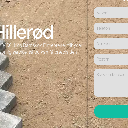
Navn*
(Påkrævet)
illerød
Telefon
(Påkrævet)
Adresse
 3400. Hos Ramskov Entreprenør tilbyder
sonlig service, så du kan få præcis den
Postnr.
Besked