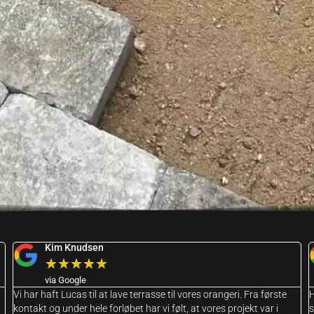
Kim Knudsen
★
★
★
★
★
via Google
Vi har haft Lucas til at lave terrasse til vores orangeri. Fra første
H
kontakt og under hele forløbet har vi følt, at vores projekt var i
s