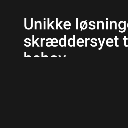
Unikke løsning
skræddersyet t
behov
Vi ved, at hvert projekt er unikt, og derfor tilbyder v
som passer præcist til din bolig og dine ønsker. 
terrasse, en flot indkørsel eller funktionelle stier i hav
fra idé til færdigt projekt. Vi har tidligere udført flott
og
, og vi 
Frederikssund
flisebelægning Frederikssund
Hillerød.
Indhent tilbud
61 43 77 53