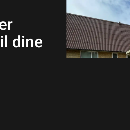
er
il dine
i altid skræddersyede løsninger,
Uanset om du drømmer om en ny
en, står vi klar til at hjælpe dig
e projekter inden for
brolægning
garanterer samme høje kvalitet i