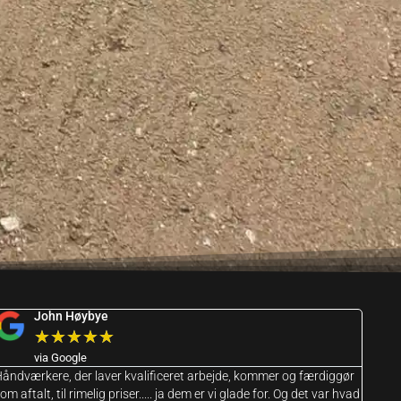
John Høybye
★
★
★
★
★
via Google
åndværkere, der laver kvalificeret arbejde, kommer og færdiggør
om aftalt, til rimelig priser..... ja dem er vi glade for. Og det var hvad