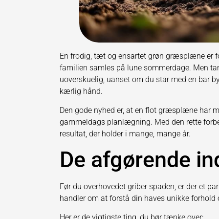
En frodig, tæt og ensartet grøn græsplæne er fo
familien samles på lune sommerdage. Men tanke
uoverskuelig, uanset om du står med en bar by
kærlig hånd.
Den gode nyhed er, at en flot græsplæne har me
gammeldags planlægning. Med den rette forbere
resultat, der holder i mange, mange år.
De afgørende in
Før du overhovedet griber spaden, er der et par
handler om at forstå din haves unikke forhold
Her er de vigtigste ting, du bør tænke over: