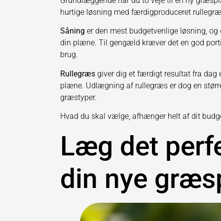
Grundlæggende har du to veje til en ny græspl
hurtige løsning med færdigproduceret rullegræ
Såning
er den mest budgetvenlige løsning, og de
din plæne. Til gengæld kræver det en god portio
brug.
Rullegræs
giver dig et færdigt resultat fra dag 
plæne. Udlægning af rullegræs er dog en større
græstyper.
Hvad du skal vælge, afhænger helt af dit budge
Læg det perf
din nye græ