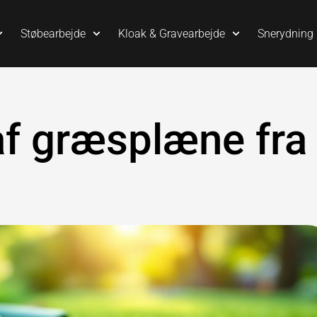
Støbearbejde
Kloak & Gravearbejde
Snerydning
f græsplæne fra