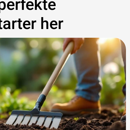
 perfekte
arter her