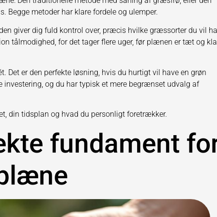
æne: Den traditionelle metode med såning af græsfrø, eller den
s. Begge metoder har klare fordele og ulemper.
n giver dig fuld kontrol over, præcis hvilke græssorter du vil ha
n tålmodighed, for det tager flere uger, før plænen er tæt og klar
ét. Det er den perfekte løsning, hvis du hurtigt vil have en grøn
 investering, og du har typisk et mere begrænset udvalg af
t, din tidsplan og hvad du personligt foretrækker.
ekte fundament fo
splæne