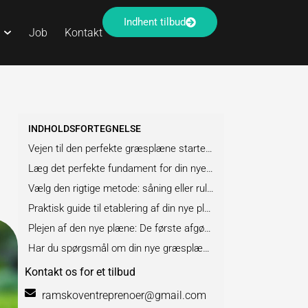
Indhent tilbud
Job
Kontakt
INDHOLDSFORTEGNELSE
Vejen til den perfekte græsplæne starter her
Læg det perfekte fundament for din nye græsplæne
Vælg den rigtige metode: såning eller rullegræs
Praktisk guide til etablering af din nye plæne
Plejen af den nye plæne: De første afgørende måneder
Har du spørgsmål om din nye græsplæne? Her er svarene
Kontakt os for et tilbud
ramskoventreprenoer@gmail.com