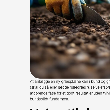
At anlægge en ny græsplæne kan i bund og grun
(skal du så eller lægge rullegræs?), selve
etabl
afgørende fase for et godt resultat er uden tv
bundsolidt fundament.