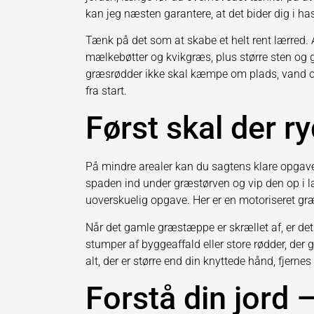
kan jeg næsten garantere, at det bider dig i ha
Tænk på det som at skabe et helt rent lærred.
mælkebøtter og kvikgræs, plus større sten og 
græsrødder ikke skal kæmpe om plads, vand og 
fra start.
Først skal der r
På mindre arealer kan du sagtens klare opgave
spaden ind under græstørven og vip den op i lan
uoverskuelig opgave. Her er en motoriseret græ
Når det gamle græstæppe er skrællet af, er det t
stumper af byggeaffald eller store rødder, der
alt, der er større end din knyttede hånd, fjernes
Forstå din jord 