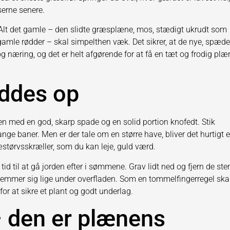
serne senere.
 Alt det gamle – den slidte græsplæne, mos, stædigt ukrudt som
gamle rødder – skal simpelthen væk. Det sikrer, at de nye, spæde
næring, og det er helt afgørende for at få en tæt og frodig plæ
yddes op
n med en god, skarp spade og en solid portion knofedt. Stik
ge baner. Men er der tale om en større have, bliver det hurtigt 
størvsskræller, som du kan leje, guld værd.
id til at gå jorden efter i sømmene. Grav lidt ned og fjern de ste
 gemmer sig lige under overfladen. Som en tommelfingerregel ska
 for at sikre et plant og godt underlag.
– den er plænens