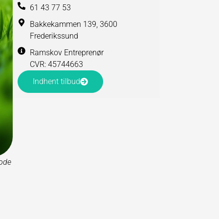
61 43 77 53
Bakkekammen 139, 3600
Frederikssund
Ramskov Entreprenør
CVR: 45744663
Indhent tilbud
tode