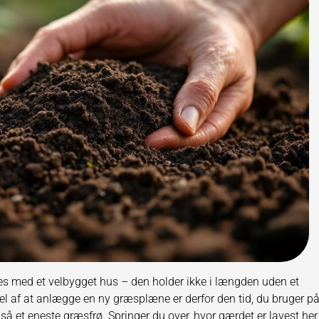
 med et velbygget hus – den holder ikke i længden uden et
el af at anlægge en ny græsplæne er derfor den tid, du bruger p
å et eneste græsfrø. Springer du over, hvor gærdet er lavest her,