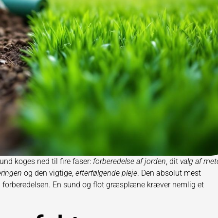
d koges ned til fire faser:
forberedelse af jorden
, dit
valg af me
eringen
og den vigtige,
efterfølgende pleje
. Den absolut mest
ivl forberedelsen. En sund og flot græsplæne kræver nemlig et