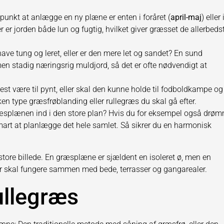
dspunkt at anlægge en ny plæne er enten i foråret (
april-maj
) eller 
der er jorden både lun og fugtig, hvilket giver græsset de allerbeds
have tung og leret, eller er den mere let og sandet? En sund
en stadig næringsrig muldjord, så det er ofte nødvendigt at
st være til pynt, eller skal den kunne holde til fodboldkampe og
lken type græsfrøblanding eller rullegræs du skal gå efter.
splænen ind i den store plan? Hvis du for eksempel også drø
smart at planlægge det hele samlet. Så sikrer du en harmonisk
 store billede. En græsplæne er sjældent en isoleret ø, men en
er skal fungere sammen med bede, terrasser og gangarealer.
ullegræs