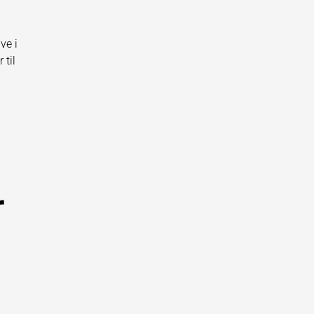
ve i
 til
r