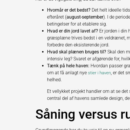
Hvornår er det bedst?
Det helt ideelle ti
efteråret (
august-september
). I de perio
betingelser for at etablere sig.
Hvad er din jord lavet af?
Er jorden i din 
græsplæne trives bedst i en veldrænet, m
forbedre den eksisterende jord.
Hvad skal plænen bruges til?
Skal den me
intensiv leg? Svaret er afgørende for, hvi
Tænk på hele haven:
Hvordan passer græ
om at få anlagt nye
, er det 
stier i haven
helhed.
Et vellykket projekt handler om at se det
central del af havens samlede design, d
Såning versus r