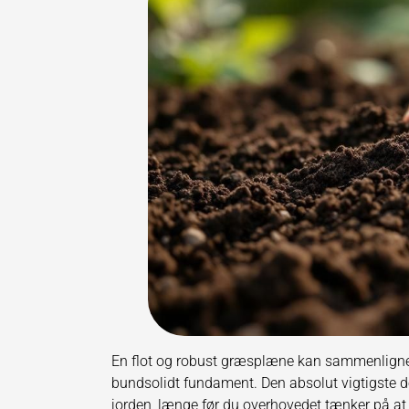
En flot og robust græsplæne kan sammenlignes
bundsolidt fundament. Den absolut vigtigste d
jorden, længe før du overhovedet tænker på at s