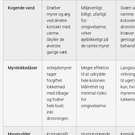
Kogende vand
Dræber
Miljøvenligt,
Svært a
myrer og æg
billigt, ufarligt
ramme 
ved direkte
for
kolonie
kontakt med
omgivelserne,
dronnin
varme.
virker
Kræver 
Skyller de
øjeblikkeligt på
gentag
øverste
de ramte myrer.
behandl
gange væk.
Myrelokkedåser
Arbejdsmyrer
Meget effektivt
Langs
tager
til at udrydde
virknin
forgiftet
hele kolonien.
til uger)
lokkemad
Målrettet og
kun, hvi
med tilbage
minimal risiko
myrerne
og fodrer
for
lokkem
hele boet,
omgivelserne.
inkl.
dronningen.
Myrepudder
Kontaktgift,
Hurtigtvirkende
Kemisk 