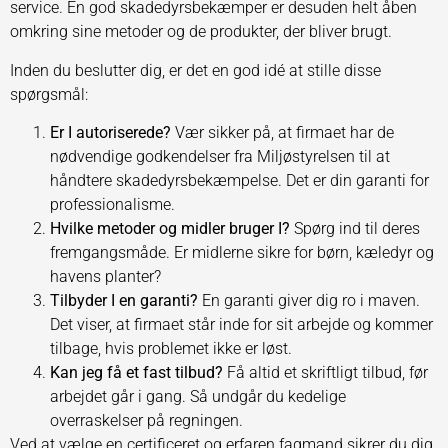
service. En god skadedyrsbekæmper er desuden helt åben
omkring sine metoder og de produkter, der bliver brugt.
Inden du beslutter dig, er det en god idé at stille disse
spørgsmål:
Er I autoriserede?
Vær sikker på, at firmaet har de
nødvendige godkendelser fra Miljøstyrelsen til at
håndtere skadedyrsbekæmpelse. Det er din garanti for
professionalisme.
Hvilke metoder og midler bruger I?
Spørg ind til deres
fremgangsmåde. Er midlerne sikre for børn, kæledyr og
havens planter?
Tilbyder I en garanti?
En garanti giver dig ro i maven.
Det viser, at firmaet står inde for sit arbejde og kommer
tilbage, hvis problemet ikke er løst.
Kan jeg få et fast tilbud?
Få altid et skriftligt tilbud, før
arbejdet går i gang. Så undgår du kedelige
overraskelser på regningen.
Ved at vælge en certificeret og erfaren fagmand sikrer du dig