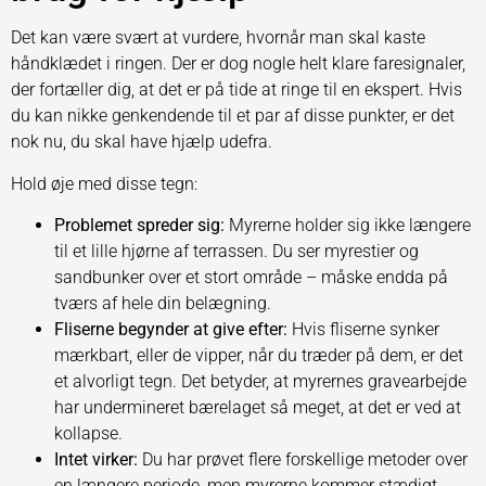
Det kan være svært at vurdere, hvornår man skal kaste
håndklædet i ringen. Der er dog nogle helt klare faresignaler,
der fortæller dig, at det er på tide at ringe til en ekspert. Hvis
du kan nikke genkendende til et par af disse punkter, er det
nok nu, du skal have hjælp udefra.
Hold øje med disse tegn:
Problemet spreder sig:
Myrerne holder sig ikke længere
til et lille hjørne af terrassen. Du ser myrestier og
sandbunker over et stort område – måske endda på
tværs af hele din belægning.
Fliserne begynder at give efter:
Hvis fliserne synker
mærkbart, eller de vipper, når du træder på dem, er det
et alvorligt tegn. Det betyder, at myrernes gravearbejde
har undermineret bærelaget så meget, at det er ved at
kollapse.
Intet virker:
Du har prøvet flere forskellige metoder over
en længere periode, men myrerne kommer stædigt