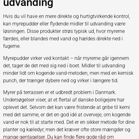
udvanding
Hvis du vil have en mere direkte og hurtigtvirkende kontrol,
kan myrepudder eller flydende midler til udvanding være
løsningen. Disse produkter strøs typisk ud, hvor myrerne
færdes, eller blandes med vand og hældes direkte ned i
fugerne.
Myrepudder virker ved kontakt – når myrerne går igennem
det, tager de det med sig ned i boet. Midler til udvanding
minder lidt om kogende vand-metoden, men med en kemisk
punch, der trænger dybere ned og virker i længere tid.
Myrer på terrassen er et udbredt problem i Danmark.
Undersøgelser viser, at et flertal af danske boligejere har
oplevet det. Selvom det kan være fristende at gribe til kemi
med det samme, er det en god idé at overveje, om kogende
vand er nok til at starte med. Det er en sikker metode for dine
planter og kæledyr, men det kræver ofte store mængder og
mange gentagelser. Du kan finde flere gode råd om