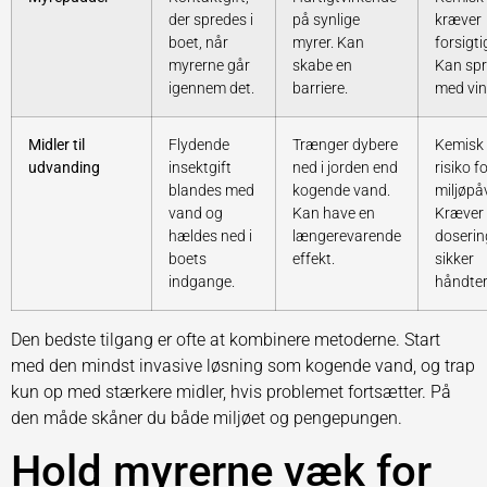
der spredes i
på synlige
kræver
boet, når
myrer. Kan
forsigti
myrerne går
skabe en
Kan sp
igennem det.
barriere.
med vin
Midler til
Flydende
Trænger dybere
Kemisk 
udvanding
insektgift
ned i jorden end
risiko f
blandes med
kogende vand.
miljøpå
vand og
Kan have en
Kræver
hældes ned i
længerevarende
doserin
boets
effekt.
sikker
indgange.
håndter
Den bedste tilgang er ofte at kombinere metoderne. Start
med den mindst invasive løsning som kogende vand, og trap
kun op med stærkere midler, hvis problemet fortsætter. På
den måde skåner du både miljøet og pengepungen.
Hold myrerne væk for