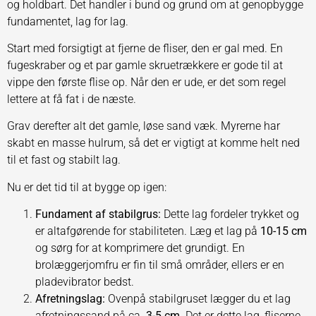
og holdbart. Det handler i bund og grund om at genopbygge
fundamentet, lag for lag.
Start med forsigtigt at fjerne de fliser, den er gal med. En
fugeskraber og et par gamle skruetrækkere er gode til at
vippe den første flise op. Når den er ude, er det som regel
lettere at få fat i de næste.
Grav derefter alt det gamle, løse sand væk. Myrerne har
skabt en masse hulrum, så det er vigtigt at komme helt ned
til et fast og stabilt lag.
Nu er det tid til at bygge op igen:
Fundament af stabilgrus:
Dette lag fordeler trykket og
er altafgørende for stabiliteten. Læg et lag på
10-15 cm
og sørg for at komprimere det grundigt. En
brolæggerjomfru er fin til små områder, ellers er en
pladevibrator bedst.
Afretningslag:
Ovenpå stabilgruset lægger du et lag
afretningssand på ca.
3-5 cm
. Det er dette lag, fliserne