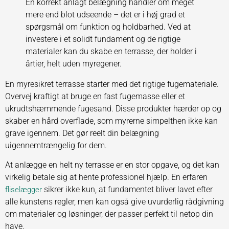
En korrekt anlagt belægning handler om meget
mere end blot udseende – det er i høj grad et
spørgsmål om funktion og holdbarhed. Ved at
investere i et solidt fundament og de rigtige
materialer kan du skabe en terrasse, der holder i
årtier, helt uden myregener.
En myresikret terrasse starter med det rigtige fugemateriale.
Overvej kraftigt at bruge en fast fugemasse eller et
ukrudtshæmmende fugesand. Disse produkter hærder op og
skaber en hård overflade, som myrerne simpelthen ikke kan
grave igennem. Det gør reelt din belægning
uigennemtrængelig for dem.
At anlægge en helt ny terrasse er en stor opgave, og det kan
virkelig betale sig at hente professionel hjælp. En erfaren
sikrer ikke kun, at fundamentet bliver lavet efter
fliselægger
alle kunstens regler, men kan også give uvurderlig rådgivning
om materialer og løsninger, der passer perfekt til netop din
have.