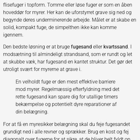
flisefuger i topform. Tomme eller løse fuger er som en åben
hoveddør for myrer. Her kan de uforstyrret grave sig ned og
begynde deres underminerende arbejde. Målet er at skabe en
solid, kompakt fuge, de simpelthen ikke kan komme
igennem.
Den bedste løsning er at bruge
fugesand
eller
kvartssand
. I
modsætning til almindeligt strandsand, som er rundt og let
at skubbe væk, har fugesand en kantet struktur. Det gør det
utroligt svært for myrerne at grave i.
En velholdt fuge er den mest effektive barriere
mod myrer. Regelmæssig efterfyldning med det
rette fugesand kan spare dig for utallige timers
bekæmpelse og potentielt dyre reparationer af
din belægning.
For at få en myresikker belægning skal du feje fugesandet
grundigt ned i alle revner og sprækker. Brug en kost og fej
diagonalt over fugerne for at sikre, at de bliver helt fyldt op.