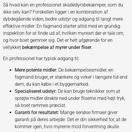
Så hvad kan en professionel skadedyrsbekæmper, som du
ikke selv kan? Forskellen ligger i en kombination af
dybdegående viden, bedre udstyr og adgang til langt mere
effektive midler. En fagmand starter altid med en grundig
inspektion for at finde ud af, hvilken myreart der er tale om,
og hvor boet gemmer sig. Det er helt afgørende for en
vellykket
bekæmpelse af myrer under fliser
.
En professionel har typisk adgang til:
Mere potente midler:
De bekæmpelsesmidler, en
fagmand bruger, er stærkere og virker i længere tid end
dem, du kan købe i et byggemarked.
Specialiseret udstyr:
De kan bruge teknikker som at
sprøjte midler direkte ned under fliserne med højt tryk,
så boet rammes præcist.
Garanti for resultatet:
Mange seriøse firmaer giver
garanti på deres arbejde. Det er din sikkerhed for, at de
kommer igen, hvis myrerne mod forventning skulle