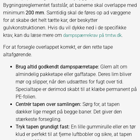
Bygningsreglementet fastslår, at banerne skal overlappe med
minimum
200 mm
. Samtidig skal de føres op ad væggene
for at skabe det helt tætte kar, der beskytter
gulvkonstruktionen. Hvis du vil dykke ned i de specifikke
krav, kan du læse mere om
.
dampspærrekrav på tmtw.dk
For at forsegle overlappet korrekt, er den rette tape
altafgørende.
Brug altid godkendt dampspærretape:
Glem alt om
almindelig pakketape eller gaffatape. Deres lim bliver
mør og slipper, når den udsættes for fugt over tid.
Specialtape er derimod skabt til at klæbe permanent på
PE-folien.
Centrér tapen over samlingen:
Sørg for, at tapen
dækker lige meget på begge baner. Det giver den
stærkeste forsegling.
Tryk tapen grundigt fast:
En lille gummirulle eller en tør
klud er perfekt til at fjerne luftbobler og sikre, at tapen