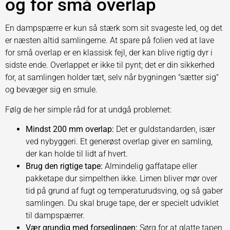
og for små overlap
En dampspærre er kun så stærk som sit svageste led, og det
er næsten altid samlingerne. At spare på folien ved at lave
for små overlap er en klassisk fejl, der kan blive rigtig dyr i
sidste ende. Overlappet er ikke til pynt; det er din sikkerhed
for, at samlingen holder tæt, selv når bygningen "sætter sig"
og bevæger sig en smule.
Følg de her simple råd for at undgå problemet:
Mindst 200 mm overlap:
Det er guldstandarden, især
ved nybyggeri. Et generøst overlap giver en samling,
der kan holde til lidt af hvert.
Brug den rigtige tape:
Almindelig gaffatape eller
pakketape dur simpelthen ikke. Limen bliver mør over
tid på grund af fugt og temperaturudsving, og så gaber
samlingen. Du skal bruge tape, der er specielt udviklet
til dampspærrer.
Vær grundig med forseglingen:
Sørg for at glatte tapen