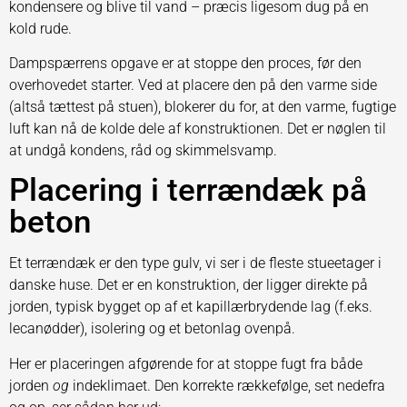
kondensere og blive til vand – præcis ligesom dug på en
kold rude.
Dampspærrens opgave er at stoppe den proces, før den
overhovedet starter. Ved at placere den på den varme side
(altså tættest på stuen), blokerer du for, at den varme, fugtige
luft kan nå de kolde dele af konstruktionen. Det er nøglen til
at undgå kondens, råd og skimmelsvamp.
Placering i terrændæk på
beton
Et terrændæk er den type gulv, vi ser i de fleste stueetager i
danske huse. Det er en konstruktion, der ligger direkte på
jorden, typisk bygget op af et kapillærbrydende lag (f.eks.
lecanødder), isolering og et betonlag ovenpå.
Her er placeringen afgørende for at stoppe fugt fra både
jorden
og
indeklimaet. Den korrekte rækkefølge, set nedefra