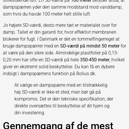
stillestående luft. En SD-værdi på
100 meter
betyder altså, at
dampspærren yder den samme modstand mod vanddamp,
som hvis du havde 100 meter helt stille luft.
Jo højere SD-værdi, desto mere tæt er materialet over for
damp. Tallet er din garanti for, hvor effektivt membranen
blokerer for fugt. I Danmark er det en tommelfingerregel at
bruge dampspærrer med en
SD-værdi på mindst 50 meter
for
at være på den sikre side. Almindelige plastfolier på 0,15-
0,20 mm har ofte en SD-værdi på hele
350-450 meter
, hvilket
giver en ekstremt solid beskyttelse. Du kan få en dybere
indsigt i dampspærrens funktion på Bolius.dk.
At vælge en dampspærre med en tilstrækkelig
høj SD-værdi er ikke et sted, man bør gå på
kompromis. Det er den tekniske specifikation, der
direkte oversættes til beskyttelse af dit hjem og
din investering.
Gennemgang af de mest