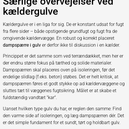
Særlige overvejelser ved
kældergulve
Kældergulve er i en liga for sig. De er konstant udsat for fugt
fra flere sider – både opstigende grundfugt og fugt fra de
omgivende kældervægge. En robust og korrekt placeret
dampspærre i gulv
er derfor ikke til diskussion i en kælder.
Princippet er det samme som ved terrændækket, men her er
der endnu større fokus på tæthed og solide materialer.
Dampspærren skal placeres oven på isoleringen, før det
endelige slidlag (f.eks. beton) støbes. Det er helt kritisk, at
dampspærren føres et godt stykke op ad kældervæggene og
sluttes tæt til væggenes fugtsikring. Målet er at skabe et
fuldstændig vandtæt "kar".
Uanset hvilken type gulv du har, er reglen den samme: Find
den varme side af isoleringen, og læg dampspærren dér. Det
er det simple fundament for et sundt, tørt og holdbart gulv.