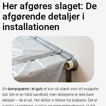
Her afgøres slaget: De
afgørende detaljer i
installationen
En
dampspærre i et gulv
er kun så stærk som sit svageste
led. Det er en hård sandhed, men detaljerne er ikke bare
detaljer – de er alt. Her skiller vi fårene fra bukkene. Det er
nemlig i samlinger, overlap og gennembrydninger, at det