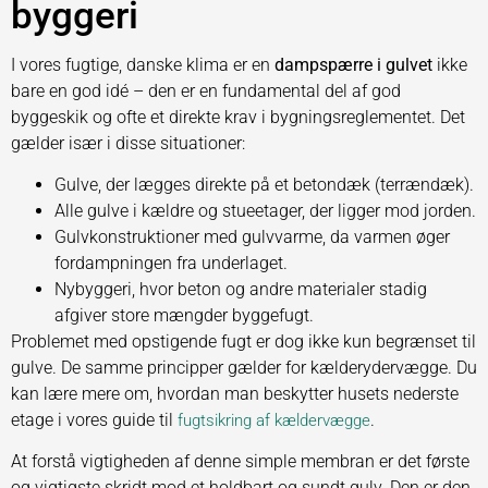
byggeri
I vores fugtige, danske klima er en
dampspærre i gulvet
ikke
bare en god idé – den er en fundamental del af god
byggeskik og ofte et direkte krav i bygningsreglementet. Det
gælder især i disse situationer:
Gulve, der lægges direkte på et betondæk (terrændæk).
Alle gulve i kældre og stueetager, der ligger mod jorden.
Gulvkonstruktioner med gulvvarme, da varmen øger
fordampningen fra underlaget.
Nybyggeri, hvor beton og andre materialer stadig
afgiver store mængder byggefugt.
Problemet med opstigende fugt er dog ikke kun begrænset til
gulve. De samme principper gælder for kælderydervægge. Du
kan lære mere om, hvordan man beskytter husets nederste
etage i vores guide til
.
fugtsikring af kældervægge
At forstå vigtigheden af denne simple membran er det første
og vigtigste skridt mod et holdbart og sundt gulv. Den er den