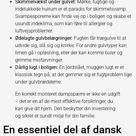
Skimmelvækst under gulvet:
Mørke, fugtige og
indelukkede hulrum er et paradis for skimmelsvamp.
Svampesporerne kan finde vej op i boligen og skabe et
usundt indeklima, som kan føre til allergier og
luftvejsproblemer.
Ødelagte gulvbelægninger:
Fugten får trægulve til at
udvide sig, slå sig og knirke. For andre gulvtyper kan
limen gå i opløsning, eller der kan komme buler og
grimme misfarvninger.
Dårlig lugt i boligen:
En jordslået, muggen lugt er et
klassisk tegn på, at der gemmer sig et fugtproblem lige
under gulvbrædderne.
En korrekt monteret dampspærre er ikke en udgift
– det er en af de mest effektive forsikringer, du
kan give dit hjem. Den beskytter din investering
og sikrer et sundt miljø for din familie.
En essentiel del af dansk