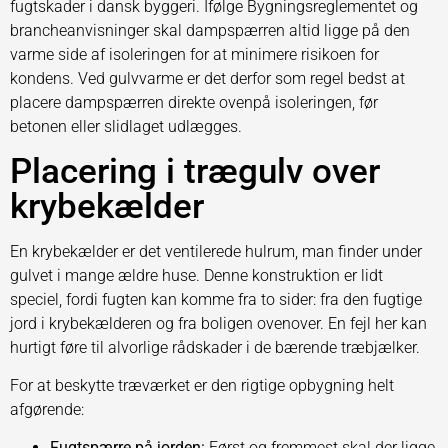
fugtskader i dansk byggeri. Ifølge Bygningsreglementet og
brancheanvisninger skal dampspærren altid ligge på den
varme side af isoleringen for at minimere risikoen for
kondens. Ved gulvvarme er det derfor som regel bedst at
placere dampspærren direkte ovenpå isoleringen, før
betonen eller slidlaget udlægges.
Placering i trægulv over
krybekælder
En krybekælder er det ventilerede hulrum, man finder under
gulvet i mange ældre huse. Denne konstruktion er lidt
speciel, fordi fugten kan komme fra to sider: fra den fugtige
jord i krybekælderen og fra boligen ovenover. En fejl her kan
hurtigt føre til alvorlige rådskader i de bærende træbjælker.
For at beskytte træværket er den rigtige opbygning helt
afgørende:
Fugtspærre på jorden:
Først og fremmest skal der ligge