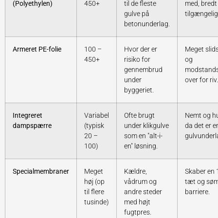
(Polyethylen)
450+
til de fleste
med, bredt
gulve på
tilgængelig
betonunderlag.
Armeret PE-folie
100 –
Hvor der er
Meget slid
450+
risiko for
og
gennembrud
modstands
under
over for riv.
byggeriet.
Integreret
Variabel
Ofte brugt
Nemt og hu
dampspærre
(typisk
under klikgulve
da det er e
20 –
som en "alt-i-
gulvunderl
100)
en" løsning.
Specialmembraner
Meget
Kældre,
Skaber en
høj (op
vådrum og
tæt og sø
til flere
andre steder
barriere.
tusinde)
med højt
fugtpres.