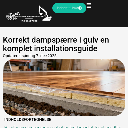
Indhent tilbud
Korrekt dampspærre i gulv en
komplet installationsguide
Opdateret
søndag 7. dec 2025
INDHOLDSFORTEGNELSE
Hvorfor en dampspærre i gulvet er fundamentet for et sundt hjem