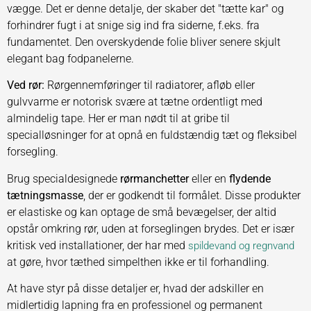
vægge. Det er denne detalje, der skaber det "tætte kar" og
forhindrer fugt i at snige sig ind fra siderne, f.eks. fra
fundamentet. Den overskydende folie bliver senere skjult
elegant bag fodpanelerne.
Ved rør:
Rørgennemføringer til radiatorer, afløb eller
gulvvarme er notorisk svære at tætne ordentligt med
almindelig tape. Her er man nødt til at gribe til
specialløsninger for at opnå en fuldstændig tæt og fleksibel
forsegling.
Brug specialdesignede
rørmanchetter
eller en
flydende
tætningsmasse
, der er godkendt til formålet. Disse produkter
er elastiske og kan optage de små bevægelser, der altid
opstår omkring rør, uden at forseglingen brydes. Det er især
kritisk ved installationer, der har med
spildevand og regnvand
at gøre, hvor tæthed simpelthen ikke er til forhandling.
At have styr på disse detaljer er, hvad der adskiller en
midlertidig lapning fra en professionel og permanent