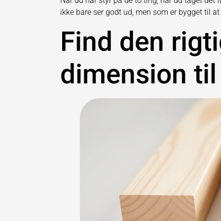
Når du har styr på de to ting, har du taget det fø
ikke bare ser godt ud, men som er bygget til a
Find den rigt
dimension til