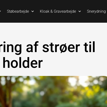
Støbearbejde
Kloak & Gravearbejde
Snerydning
ng af strøer til
 holder