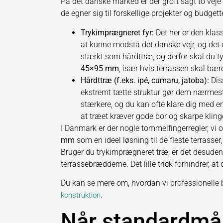
På det danske marked er der groft sagt to veje 
de egner sig til forskellige projekter og budgette
Trykimprægneret fyr:
Det her er den klas
at kunne modstå det danske vejr, og det e
stærkt som hårdttræ, og derfor skal du ty
45×95 mm
, især hvis terrassen skal bær
Hårdttræ (f.eks. ipé, cumaru, jatoba):
Dis
ekstremt tætte struktur gør dem nærmes
stærkere, og du kan ofte klare dig med
at træet kræver gode bor og skarpe kling
I Danmark er der nogle tommelfingerregler, vi 
mm
som en ideel løsning til de fleste terrasser
Bruger du trykimprægneret træ, er det desuden
terrassebrædderne. Det lille trick forhindrer, at
Du kan se mere om, hvordan vi professionelle 
.
konstruktion
Når standardmåle