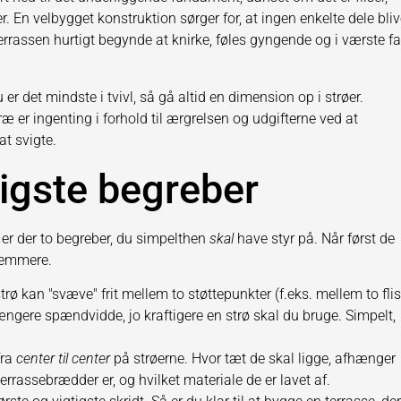
r. En velbygget konstruktion sørger for, at ingen enkelte dele bliv
errassen hurtigt begynde at knirke, føles gyngende og i værste fa
du er det mindste i tvivl, så gå altid en dimension op i strøer.
ræ er ingenting i forhold til ærgrelsen og udgifterne ved at
at svigte.
tigste begreber
, er der to begreber, du simpelthen
skal
have styr på. Når først de
 nemmere.
trø kan "svæve" frit mellem to støttepunkter (f.eks. mellem to flis
længere spændvidde, jo kraftigere en strø skal du bruge. Simpelt,
fra
center til center
på strøerne. Hvor tæt de skal ligge, afhænger
rrassebrædder er, og hvilket materiale de er lavet af.