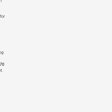
en
for
 og
 70
t.