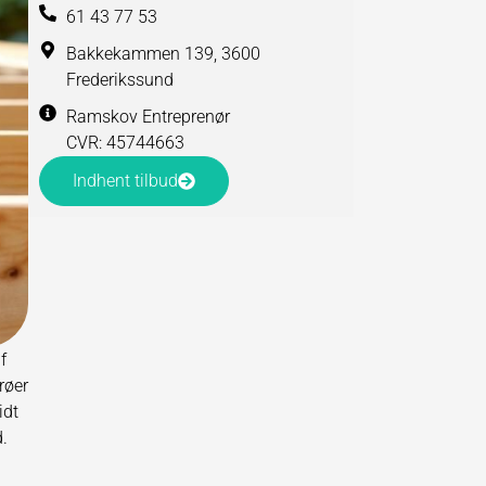
61 43 77 53
Bakkekammen 139, 3600
Frederikssund
Ramskov Entreprenør
CVR: 45744663
Indhent tilbud
f
røer
idt
d.