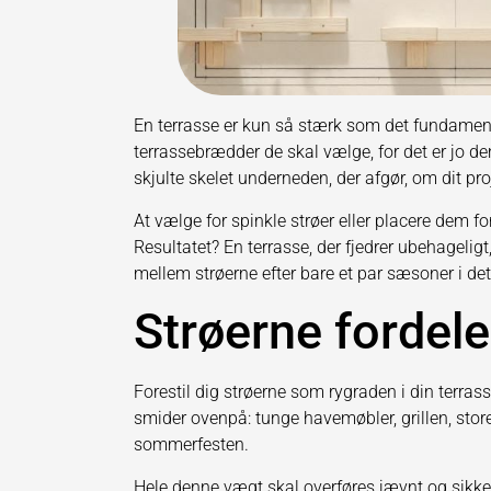
En terrasse er kun så stærk som det fundament, 
terrassebrædder de skal vælge, for det er jo d
skjulte skelet underneden, der afgør, om dit proje
At vælge for spinkle strøer eller placere dem for
Resultatet? En terrasse, der fjedrer ubehageli
mellem strøerne efter bare et par sæsoner i det
Strøerne fordele
Forestil dig strøerne som rygraden i din terra
smider ovenpå: tunge havemøbler, grillen, store
sommerfesten.
Hele denne vægt skal overføres jævnt og sikker