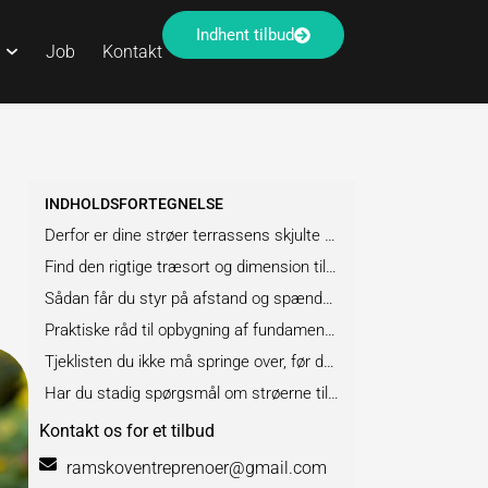
Indhent tilbud
Job
Kontakt
INDHOLDSFORTEGNELSE
Derfor er dine strøer terrassens skjulte rygrad
Find den rigtige træsort og dimension til dine strøer
Sådan får du styr på afstand og spændvidde
Praktiske råd til opbygning af fundamentet
Tjeklisten du ikke må springe over, før du bygger
Har du stadig spørgsmål om strøerne til terrassen?
Kontakt os for et tilbud
ramskoventreprenoer@gmail.com