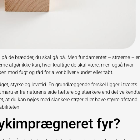
re på de brædder, du skal gå på. Men fundamentet – strøerne – er
røerne afgør ikke kun, hvor kraftige de skal være, men også hvor
en mod fugt og råd for alvor bliver vundet eller tabt.
t, styrke og levetid. En grundlæggende forskel ligger i træets
umaru er fra naturens side tættere og stærkere end det velkendt
t, at du kan nøjes med slankere strøer eller have større afstand
biliteten.
rykimprægneret fyr?