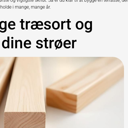
rste og vigtigste skridt. Så er du klar til at bygge en terrasse, der
t holde i mange, mange år.
ige træsort og
 dine strøer