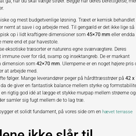
at gå, når du skal vælge strøer. Begge har deres berettigelse, m
r.
siske og mest budgetvenlige løsning. Træet er kemisk behandlet 
r nemt at save i og arbejde med. Til gengæld er det ikke lige så
pisk op i lidt kraftigere dimensioner som
45×70 mm
eller endda
e mere end et par havestole.
se eksotiske træsorter er naturens egne sværvægtere. Deres
t immune over for råd, svamp og insektangreb. De er markant
 en dimension som
42×70 mm
. Ulemperne er en noget højere pris
er at arbejde med.
ofte følger. Mange leverandører peger på hårdttræsstrøer på
42 x
, da de giver en fantastisk balance mellem styrke og formstabilite
 en rigtig god idé at lægge et stykke murpap mellem strøerne og
 der samler sig fugt mellem de to lag træ.
bygger et solidt fundament, på vores side om en
hævet terrasse
ne ikke slår til