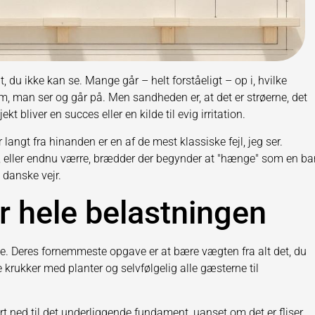
du ikke kan se. Mange går – helt forståeligt – op i, hvilke
em, man ser og går på. Men sandheden er, at det er strøerne, det
kt bliver en succes eller en kilde til evig irritation.
 langt fra hinanden er en af de mest klassiske fejl, jeg ser.
gt, eller endnu værre, brædder der begynder at "hænge" som en b
 danske vejr.
r hele belastningen
sse. Deres fornemmeste opgave er at bære vægten fra alt det, du
 krukker med planter og selvfølgelig alle gæsterne til
t ned til det underliggende fundament, uanset om det er fliser,