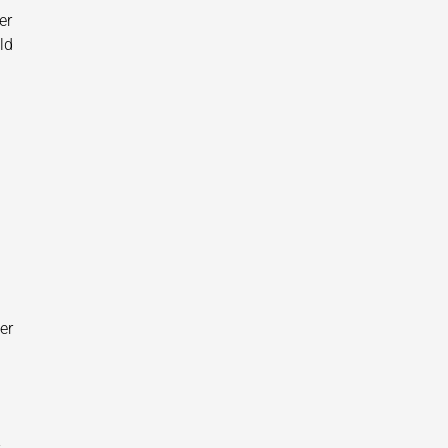
er
ld
er