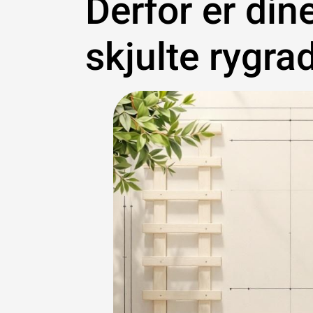
Derfor er din
skjulte rygra