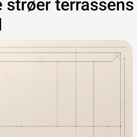
e strøer terrassens
d