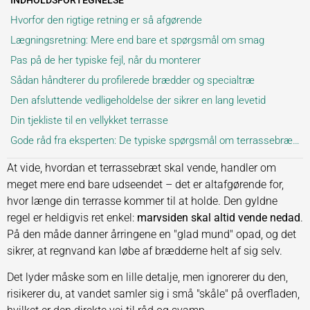
INDHOLDSFORTEGNELSE
Hvorfor den rigtige retning er så afgørende
Lægningsretning: Mere end bare et spørgsmål om smag
Pas på de her typiske fejl, når du monterer
Sådan håndterer du profilerede brædder og specialtræ
Den afsluttende vedligeholdelse der sikrer en lang levetid
Din tjekliste til en vellykket terrasse
Gode råd fra eksperten: De typiske spørgsmål om terrassebrædder
At vide, hvordan et terrassebræt skal vende, handler om
meget mere end bare udseendet – det er altafgørende for,
hvor længe din terrasse kommer til at holde. Den gyldne
regel er heldigvis ret enkel:
marvsiden skal altid vende nedad
.
På den måde danner årringene en "glad mund" opad, og det
sikrer, at regnvand kan løbe af brædderne helt af sig selv.
Det lyder måske som en lille detalje, men ignorerer du den,
risikerer du, at vandet samler sig i små "skåle" på overfladen,