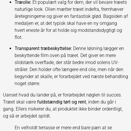
Træolie:
Et populært valg for dem, der vil bevare træets
naturlige look. Olien mætter træet indefra, fremhæver
åretegningerne og giver en fantastisk glød. Bagsiden af
medaljen er, at det typisk skal have en ny omgang
hvert eneste år for at holde sig modstandsdygtigt og
flot.
Transparent træbeskyttelse:
Denne løsning lægger en
beskyttende film oven på træet. Det giver en mere
slidstærk overflade, der står bedre imod solens UV-
stråler. Den holder ofte længere end olie, men når den
begynder at skalle, er forarbejdet ved næste behandling
noget større.
Uanset hvad du lander på, er forarbejdet nøglen til succes.
Træet skal være
fuldstændig tørt og rent
, inden du går i
gang. Ellers risikerer du, at produktet ikke binder ordentligt,
og så er arbejdet spildt.
En velholdt terrasse er mere end bare pæn at se