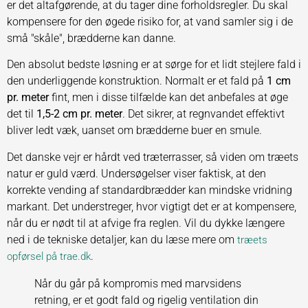
er det altafgørende, at du tager dine forholdsregler. Du skal
kompensere for den øgede risiko for, at vand samler sig i de
små "skåle", brædderne kan danne.
Den absolut bedste løsning er at sørge for et lidt stejlere fald i
den underliggende konstruktion. Normalt er et fald på
1 cm
pr. meter
fint, men i disse tilfælde kan det anbefales at øge
det til
1,5-2 cm pr. meter
. Det sikrer, at regnvandet effektivt
bliver ledt væk, uanset om brædderne buer en smule.
Det danske vejr er hårdt ved træterrasser, så viden om træets
natur er guld værd. Undersøgelser viser faktisk, at den
korrekte vending af standardbrædder kan mindske vridning
markant. Det understreger, hvor vigtigt det er at kompensere,
når du er nødt til at afvige fra reglen. Vil du dykke længere
ned i de tekniske detaljer, kan du læse mere om
træets
.
opførsel på trae.dk
Når du går på kompromis med marvsidens
retning, er et godt fald og rigelig ventilation din