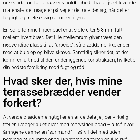
udseendet og for terrassens holdbarhed. Træ er jo et levende
materiale, der reagerer på vejret; det udvider sig, når det er
fugtigt, og trækker sig sammen i tørke.
En solid tommelfingerregel er at sigte efter
5-8 mm luft
mellem hvert bræt. Det lille mellemrum giver træet den
nødvendige plads til at "arbejde", så brædderne ikke ender
med at bule op og blive skæve. Samtidig sikrer det, at der
kommer luft ned til den underliggende konstruktion, hvilket er
din bedste forsikring mod fugt og råd.
Hvad sker der, hvis mine
terrassebrædder vender
forkert?
At vende brædderne rigtigt er en af de detaljer, der virkelig
tæller. Lægger du et bræt med marvsiden opad – altså hvor
årringene danner en "sur mund" – så vil det med tiden
begynde at krumme opad i kanterne og forme en lille skål.