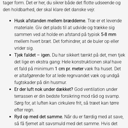
tager form. Det er her, du sikrer både det flotte udseende og
den holdbarhed, der skal klare det danske vejr.
Husk afstanden mellem brædderne.
Træ er et levende
materiale. Giv det plads til at udvide og trække sig
sammen ved at holde en afstand på typisk
5-8 mm
mellem hvert bræt. Det forhindrer, at de buler op eller
vrider sig.
Tjek faldet – igen.
Du har sikkert tænkt på det, men tjek
det lige en ekstra gang: Hele konstruktionen
skal
have
et fald på minimum
1 cm pr. meter
væk fra huset. Det
er altafgørende for at lede regnvandet væk og undgå
fugtskader på din husmur.
Er der luft nok under dækket?
God ventilation under
terrassen er din bedste forsikring mod råd og svamp.
Sørg for, at luften kan cirkulere frit, så træet kan tørre
efter regn.
Ryd op med det samme.
Når du er færdig med at save,
så få fjernet alt savsmuld med det samme. Hvis det