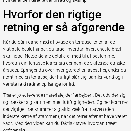
hvilket er den direkte vej til råd og svamp.
Hvorfor den rigtige
retning er så afgørende
Når du går i gang med at bygge en terrasse, er en af de
vigtigste beslutninger, du tager, hvordan hvert eneste bræt
skal ligge. Netop denne detalje er med til at bestemme,
hvordan din terrasse klarer sig gennem de skiftende danske
årstider. Springer du over, hvor gærdet er lavest her, ender du
nemt med en terrasse, der hurtigt slår sig, samler vand og i
værste fald rådner op længe før tid.
Træ er jo et levende materiale, der "arbejder". Det udvider sig
og trækker sig sammen med luftfugtigheden. Og her kommer
det vigtige: træ krummer sig altid væk fra marven (den
inderste kerne af stammen), når det tørrer efter at have været
vådt. Med den viden kan du faktisk styre, hvordan træet
opfører sig.