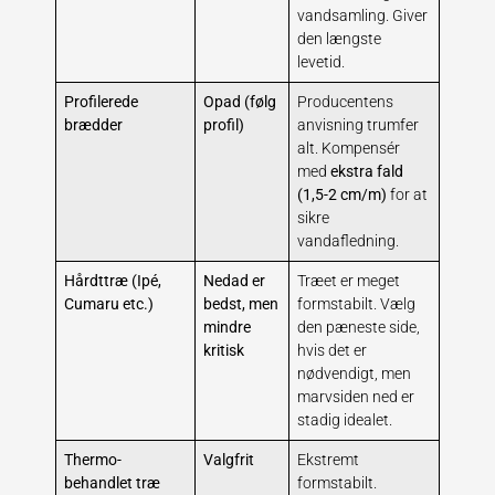
vandsamling. Giver
den længste
levetid.
Profilerede
Opad (følg
Producentens
brædder
profil)
anvisning trumfer
alt. Kompensér
med
ekstra fald
(1,5-2 cm/m)
for at
sikre
vandafledning.
Hårdttræ (Ipé,
Nedad er
Træet er meget
Cumaru etc.)
bedst, men
formstabilt. Vælg
mindre
den pæneste side,
kritisk
hvis det er
nødvendigt, men
marvsiden ned er
stadig idealet.
Thermo-
Valgfrit
Ekstremt
behandlet træ
formstabilt.