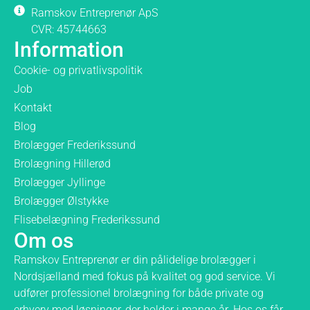
Ramskov Entreprenør ApS
CVR: 45744663
Information
Cookie- og privatlivspolitik
Job
Kontakt
Blog
Brolægger Frederikssund
Brolægning Hillerød
Brolægger Jyllinge
Brolægger Ølstykke
Flisebelægning Frederikssund
Om os
Ramskov Entreprenør er din pålidelige brolægger i
Nordsjælland med fokus på kvalitet og god service. Vi
udfører professionel brolægning for både private og
erhverv med løsninger, der holder i mange år. Hos os får