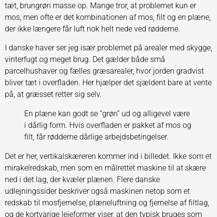
tæt, brungrøn masse op. Mange tror, at problemet kun er
mos, men ofte er det kombinationen af mos, filt og en plæne,
der ikke længere får luft nok helt nede ved rødderne.
I danske haver ser jeg især problemet på arealer med skygge,
vinterfugt og meget brug. Det gælder både små
parcelhushaver og fælles græsarealer, hvor jorden gradvist
bliver tæt i overfladen. Her hjælper det sjældent bare at vente
på, at græsset retter sig selv.
En plæne kan godt se “grøn” ud og alligevel være
i dårlig form. Hvis overfladen er pakket af mos og
filt, får rødderne dårlige arbejdsbetingelser.
Det er her, vertikalskæreren kommer ind i billedet. Ikke som et
mirakelredskab, men som en målrettet maskine til at skære
ned i det lag, der kvæler plænen. Flere danske
udlejningssider beskriver også maskinen netop som et
redskab til mosfjernelse, plæneluftning og fjernelse af filtlag,
og de kortvarige lejeformer viser, at den typisk bruges som