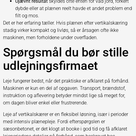
Ujævnt resultat
skyldes ofte enten for våd jord, forkert
dybde eller at plænen reelt havde et andet problem end
filt og mos.
Det er her erfaring tæller. Hvis plænen efter vertikalskæring
stadig virker kompakt og livløs, så er årsagen ofte ikke
maskinen, men forholdene under overfladen.
Spørgsmål du bør stille
udlejningsfirmaet
Leje fungerer bedst, når det praktiske er afklaret på forhånd.
Maskinen er kun en del af opgaven. Transport, brændstof,
instruktion og aflevering betyder mindst lige så meget for,
om dagen bliver enkel eller frustrerende.
Leje af vertikalskærer er en fleksibel løsning, især i perioder
med intensiv plænepleje. Fordi efterspørgslen er
sæsonbetonet, er det klogt at booke i god tid og få afklaret