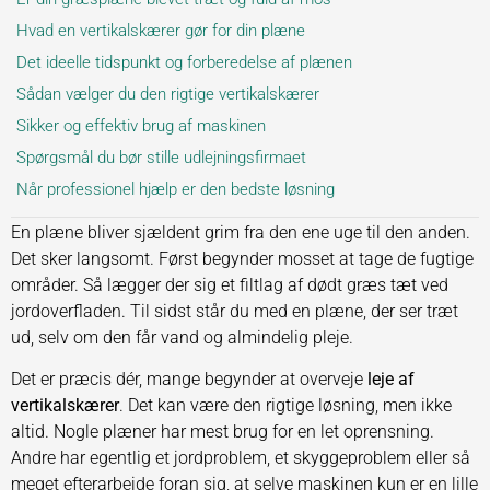
Hvad en vertikalskærer gør for din plæne
Det ideelle tidspunkt og forberedelse af plænen
Sådan vælger du den rigtige vertikalskærer
Sikker og effektiv brug af maskinen
Spørgsmål du bør stille udlejningsfirmaet
Når professionel hjælp er den bedste løsning
En plæne bliver sjældent grim fra den ene uge til den anden.
Det sker langsomt. Først begynder mosset at tage de fugtige
områder. Så lægger der sig et filtlag af dødt græs tæt ved
jordoverfladen. Til sidst står du med en plæne, der ser træt
ud, selv om den får vand og almindelig pleje.
Det er præcis dér, mange begynder at overveje
leje af
vertikalskærer
. Det kan være den rigtige løsning, men ikke
altid. Nogle plæner har mest brug for en let oprensning.
Andre har egentlig et jordproblem, et skyggeproblem eller så
meget efterarbejde foran sig, at selve maskinen kun er en lille