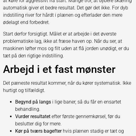
at køre for aggressivt fra start. Mange tror, at dybere skæring
automatisk giver et bedre resultat. Det gør det ikke. For dyb
indstilling river for hårdt i plænen og efterlader den mere
ødelagt end forbedret.
Start derfor forsigtigt. Målet er at arbejde i det øverste
problematiske lag, ikke at fræse haven op. Når du ser, at
maskinen løfter mos og filt uden at flå jorden unødigt, er du
tæt på den rigtige indstilling.
Arbejd i et fast mønster
Det pæneste resultat kommer, når du kører systematisk. Ikke
hurtigt og tilfældigt.
Begynd på langs
i lige baner, så du får en ensartet
behandling.
Vurder resultatet
efter første gennemkørsel, før du
beslutter dig for mere.
Kør på tværs bagefter
hvis plænen stadig er tæt og