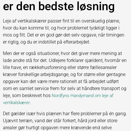
er den bedste løsning
Leje af vertikalskærer passer fint til en overskuelig plæne,
hvor du kan komme til, og hvor problemet tydeligt ligger i
mos og filt. Det er en god gør-det-selv-opgave, når timingen
er rigtig, og du er indstillet på efterarbejdet.
Men der er også situationer, hvor det giver mere mening at
lade andre stå for det. Udlejere forklarer sjældent, hvornår en
lille have, en rækkehusforening eller større fællesarealer
kræver forskellige arbejdsgange, og for større eller gentagne
opgaver kan det være mere rationelt at få arbejdet udført
som en samlet service frem for selv at håndtere transport og
leje, som beskrevet hos
Nordfyns Handymand om leje af
.
vertikalskærer
Det gælder især hvis plænen har flere problemer på én gang.
Ujævnt terræn, vand der står forkert, hård jord eller store
arealer gør hurtigt opgaven mere krævende end selve