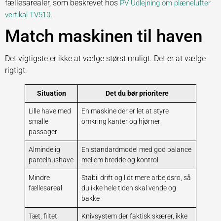
fællesarealer, som beskrevet hos
PV Udlejning om plænelufter
.
vertikal TV510
Match maskinen til haven
Det vigtigste er ikke at vælge størst muligt. Det er at vælge
rigtigt.
Situation
Det du bør prioritere
Lille have med
En maskine der er let at styre
smalle
omkring kanter og hjørner
passager
Almindelig
En standardmodel med god balance
parcelhushave
mellem bredde og kontrol
Mindre
Stabil drift og lidt mere arbejdsro, så
fællesareal
du ikke hele tiden skal vende og
bakke
Tæt, filtet
Knivsystem der faktisk skærer, ikke