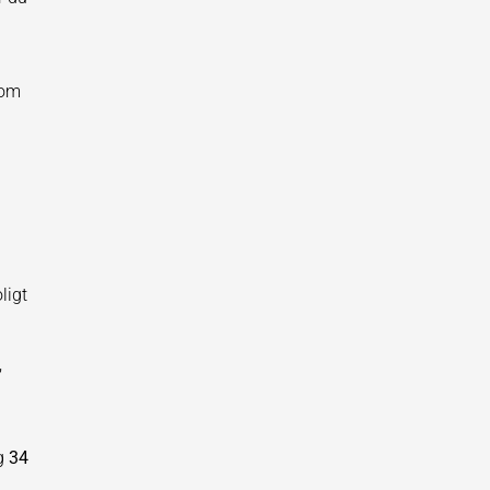
 om
ligt
,
ng
34