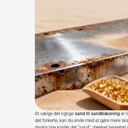
At vælge det rigtige
sand til sandblæsning
er l
det forkerte, kan du ende med at gøre mere ska
daglig tale kalder det "sand", dækker begrebet i