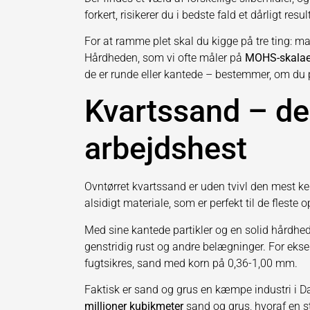
forkert, risikerer du i bedste fald et dårligt re
For at ramme plet skal du kigge på tre ting: m
Hårdheden, som vi ofte måler på
MOHS-skala
de er runde eller kantede – bestemmer, om du po
Kvartssand – den
arbejdshest
Ovntørret kvartssand er uden tvivl den mest kend
alsidigt materiale, som er perfekt til de fleste
Med sine kantede partikler og en solid hårdhe
genstridig rust og andre belægninger. For eksem
fugtsikres, sand med korn på 0,36-1,00 mm.
Faktisk er sand og grus en kæmpe industri i D
millioner kubikmeter
sand og grus, hvoraf en sto