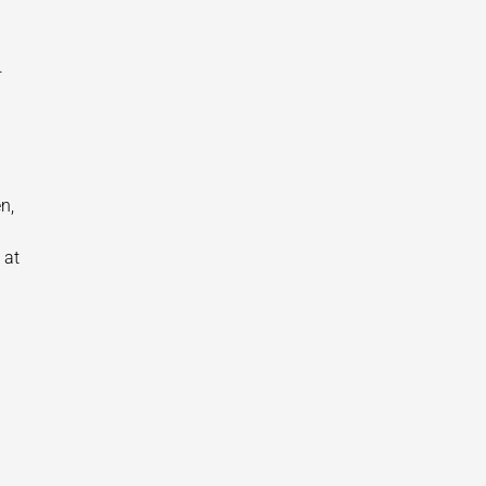
.
n,
 at