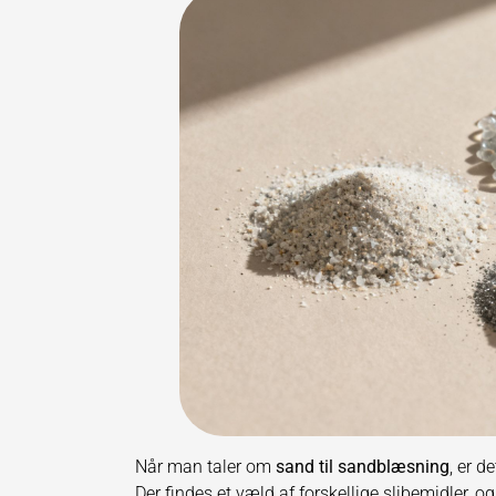
Når man taler om
sand til sandblæsning
, er d
Der findes et væld af forskellige slibemidler, og