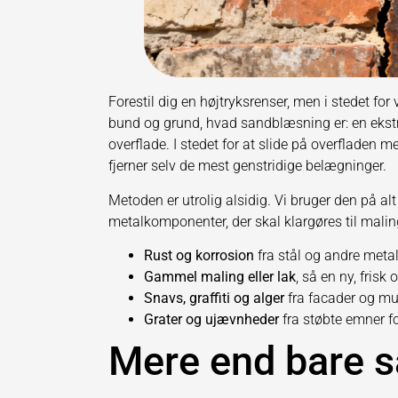
Forestil dig en højtryksrenser, men i stedet for
bund og grund, hvad sandblæsning er: en ekstre
overflade. I stedet for at slide på overfladen me
fjerner selv de mest genstridige belægninger.
Metoden er utrolig alsidig. Vi bruger den på alt
metalkomponenter, der skal klargøres til maling.
Rust og korrosion
fra stål og andre metall
Gammel maling eller lak
, så en ny, frisk
Snavs, graffiti og alger
fra facader og mur
Grater og ujævnheder
fra støbte emner fo
Mere end bare 