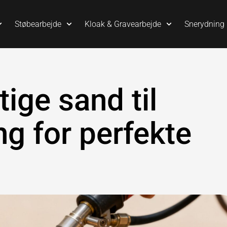
Støbearbejde
Kloak & Gravearbejde
Snerydning
tige sand til
g for perfekte