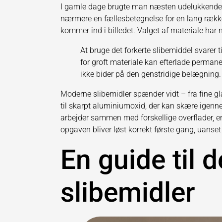
I gamle dage brugte man næsten udelukkende al
nærmere en fællesbetegnelse for en lang række f
kommer ind i billedet. Valget af materiale har 
At bruge det forkerte slibemiddel svarer 
for groft materiale kan efterlade permanen
ikke bider på den genstridige belægning.
Moderne slibemidler spænder vidt – fra fine g
til skarpt aluminiumoxid, der kan skære igenne
arbejder sammen med forskellige overflader, er 
opgaven bliver løst korrekt første gang, uanset o
En guide til d
slibemidler