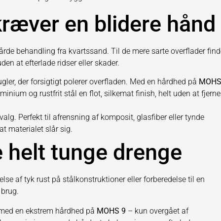
kræver en blidere hånd
hårde behandling fra kvartssand. Til de mere sarte overflader fin
uden at efterlade ridser eller skader.
gler, der forsigtigt polerer overfladen. Med en hårdhed på
MOHS 
minium og rustfrit stål en flot, silkemat finish, helt uden at fjerne
alg. Perfekt til afrensning af komposit, glasfiber eller tynde
 at materialet slår sig.
de helt tunge drenge
lse af tyk rust på stålkonstruktioner eller forberedelse til en
 brug.
e med en ekstrem hårdhed på
MOHS 9
– kun overgået af