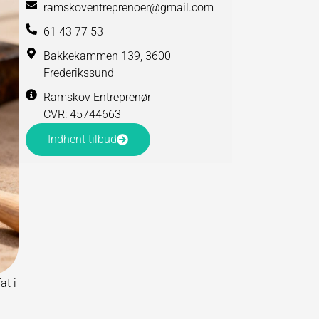
ramskoventreprenoer@gmail.com
61 43 77 53
Bakkekammen 139, 3600
Frederikssund
Ramskov Entreprenør
CVR: 45744663
Indhent tilbud
at i