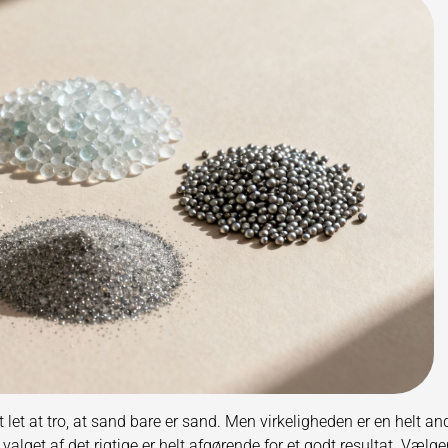
et let at tro, at sand bare er sand. Men virkeligheden er en helt an
 valget af det rigtige er helt afgørende for et godt resultat. Vælge