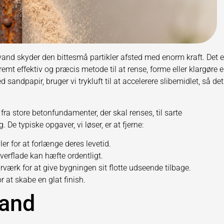
 vand skyder den bittesmå partikler afsted med enorm kraft. Det er
mt effektiv og præcis metode til at rense, forme eller klargøre 
d sandpapir, bruger vi trykluft til at accelerere slibemidlet, så det
 fra store betonfundamenter, der skal renses, til sarte
 De typiske opgaver, vi løser, er at fjerne:
er for at forlænge deres levetid.
 overflade kan hæfte ordentligt.
værk for at give bygningen sit flotte udseende tilbage.
r at skabe en glat finish.
sand