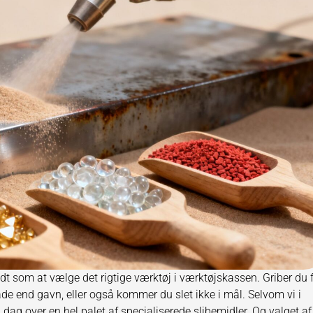
idt som at vælge det rigtige værktøj i værktøjskassen. Griber du f
de end gavn, eller også kommer du slet ikke i mål. Selvom vi i
 dag over en hel palet af specialiserede slibemidler. Og valget af