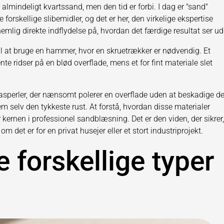
mindeligt kvartssand, men den tid er forbi. I dag er "sand"
orskellige slibemidler, og det er her, den virkelige ekspertise
nemlig direkte indflydelse på, hvordan det færdige resultat ser ud
til at bruge en hammer, hvor en skruetrækker er nødvendig. Et
te ridser på en blød overflade, mens et for fint materiale slet
lasperler, der nænsomt polerer en overflade uden at beskadige de
m selv den tykkeste rust. At forstå, hvordan disse materialer
kernen i professionel sandblæsning. Det er den viden, der sikrer,
m det er for en privat husejer eller et stort industriprojekt.
e forskellige typer