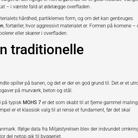
sultat – i værste fald at ødelægge overfladen.
aterialets hårdhed, partiklernes form, og om det kan genbruges.
en
, fortæller, hvor aggressivt materialet er. Formen på kornene –
lerer eller skærer i overfladen.
 traditionelle
te spiller på banen, og det er der en god grund til. Det er et utro
 opgaver på murværk, beton og stål.
d på typisk
MOHS 7
er det som skabt til at fjerne gammel maling
pel er et klassisk valg til at rense et fundament, før det skal
anmark. Ifølge data fra Miljøstyrelsen blev der indvundet omkri
r del netop gik til byggeriet.