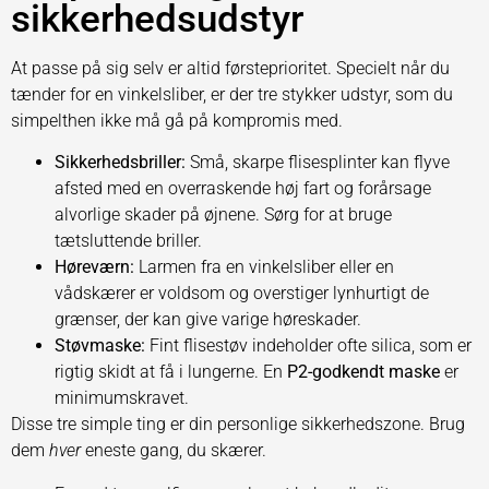
sikkerhedsudstyr
At passe på sig selv er altid førsteprioritet. Specielt når du
tænder for en vinkelsliber, er der tre stykker udstyr, som du
simpelthen ikke må gå på kompromis med.
Sikkerhedsbriller:
Små, skarpe flisesplinter kan flyve
afsted med en overraskende høj fart og forårsage
alvorlige skader på øjnene. Sørg for at bruge
tætsluttende briller.
Høreværn:
Larmen fra en vinkelsliber eller en
vådskærer er voldsom og overstiger lynhurtigt de
grænser, der kan give varige høreskader.
Støvmaske:
Fint flisestøv indeholder ofte silica, som er
rigtig skidt at få i lungerne. En
P2-godkendt maske
er
minimumskravet.
Disse tre simple ting er din personlige sikkerhedszone. Brug
dem
hver
eneste gang, du skærer.