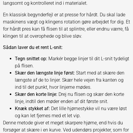
langsomt og kontrolleret ind i materialet.
En klassisk begynderfejl er at presse for hårdt. Du skal lade
maskinens vægt og klingens rotation gøre arbejdet for dig. Et
for hårdt pres kan få flisen til at splintre, eller endnu værre, få
klingen til at overophede og blive sløv.
Sådan laver du et rent L-snit:
Tegn snittet op:
Markér begge linjer til dit L-snit tydeligt
på flisen.
Skær den længste linje først:
Start med at skære den
længste af de to linjer. Skær hele vejen fra kanten og
ind til det punkt, hvor linjerne mødes.
Skær den korte linje:
Drej nu flisen og skær den korte
linje, indtil den møder enden af dit første snit.
Knæk stykket af:
Det lille hjørnestykke vil nu være løst
og kan let fjernes med et let vip.
Denne metode giver et meget skarpere hjørne, end hvis du
forsøger at skære i en kurve. Ved udendørs projekter, som for