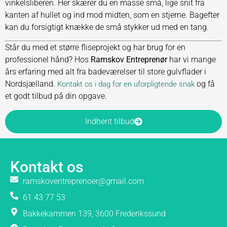
vinkelsliberen. Her skærer du en masse små, lige snit fra
kanten af hullet og ind mod midten, som en stjerne. Bagefter
kan du forsigtigt knække de små stykker ud med en tang.
Står du med et større fliseprojekt og har brug for en
professionel hånd? Hos
Ramskov Entreprenør
har vi mange
års erfaring med alt fra badeværelser til store gulvflader i
Nordsjælland.
og få
Kontakt os i dag for en uforpligtende snak
et godt tilbud på din opgave.
Indhent tilbud
Kontakt os
ramskoventreprenoer@gmail.com
61 43 77 53
Bakkekammen 139, 3600 Frederikssund