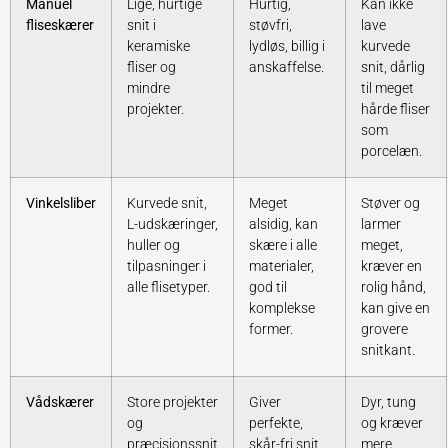
Manuel
Lige, hurtige
Hurtig,
Kan ikke
fliseskærer
snit i
støvfri,
lave
keramiske
lydløs, billig i
kurvede
fliser og
anskaffelse.
snit, dårlig
mindre
til meget
projekter.
hårde fliser
som
porcelæn.
Vinkelsliber
Kurvede snit,
Meget
Støver og
L-udskæringer,
alsidig, kan
larmer
huller og
skære i alle
meget,
tilpasninger i
materialer,
kræver en
alle flisetyper.
god til
rolig hånd,
komplekse
kan give en
former.
grovere
snitkant.
Vådskærer
Store projekter
Giver
Dyr, tung
og
perfekte,
og kræver
præcisionssnit
skår-fri snit,
mere