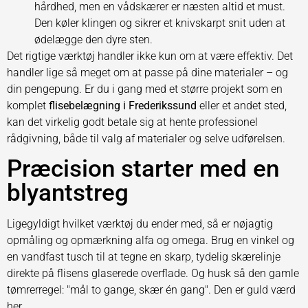
hårdhed, men en vådskærer er næsten altid et must.
Den køler klingen og sikrer et knivskarpt snit uden at
ødelægge den dyre sten.
Det rigtige værktøj handler ikke kun om at være effektiv. Det
handler lige så meget om at passe på dine materialer – og
din pengepung. Er du i gang med et større projekt som en
komplet
flisebelægning i Frederikssund
eller et andet sted,
kan det virkelig godt betale sig at hente professionel
rådgivning, både til valg af materialer og selve udførelsen.
Præcision starter med en
blyantstreg
Ligegyldigt hvilket værktøj du ender med, så er nøjagtig
opmåling og opmærkning alfa og omega. Brug en vinkel og
en vandfast tusch til at tegne en skarp, tydelig skærelinje
direkte på flisens glaserede overflade. Og husk så den gamle
tømrerregel: "mål to gange, skær én gang". Den er guld værd
her.