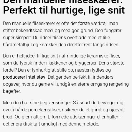
Perfekt til hurtige, lige snit
Den manuelle fliseskærer er ofte det første værktøj, man
stifter bekendtskab med, og med god grund. Den fungerer
super simpelt: Du ridser flisens overflade med et lille
hårdmetalhjul og knækker den derefter rent langs ridsen.
Den er helt ideel til lige snit i almindelige keramiske fliser,
som du typisk finder i køkkener og bryggerser. Dens største
fordel? Den er lynhurtig at stille op, næsten lydløs og
producerer intet støv
. Det gør den perfekt til indendørs
opgaver, hvor du gerne vil undgå en større omgang rengøring
bagefter.
Men den har sine begrænsninger. Så snart du bevæger dig
over i hårde porcelænsfliser, risikerer du et grimt og ujævnt
brud. Og glem alt om L-formede udskæringer eller huller –
det er praktisk talt umuligt med denne metode.