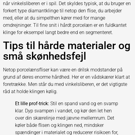
når vinkelsliberen er i spil. Det skyldes typisk, at du bruger en
forkert type diamantklinge til netop den flise, du arbejder
med, eller at du simpelthen kører med for mange
omdrejninger. Til fine snit i hårdt porcelæn er en fuldkantet
klinge for eksempel langt bedre end en segmenteret.
Tips til hårde materialer og
små skønhedsfejl
Netop porcelænsfliser kan være en drilsk modstander på
grund af deres enorme hårdhed. Her er en vådskærer klart at
foretrække. Men står du med vinkelsliberen, er det vigtigste
råd at holde klingen kølig.
Et lille prof-trick:
Stil en spand vand og en svamp
klar. Dyp svampen i vandet, og kør den let hen
over din skærelinje med jævne mellemrum. Det
køler både flisen og klingen ned, mindsker
spændinger i materialet og reducerer risikoen for,