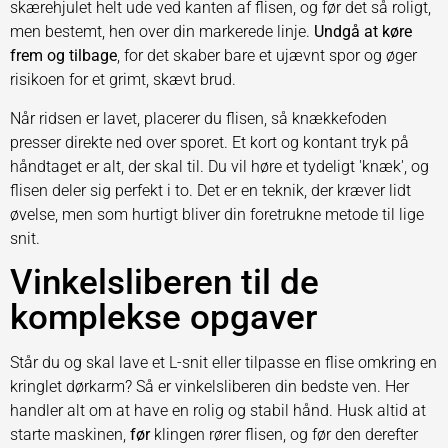
skærehjulet helt ude ved kanten af flisen, og før det så roligt,
men bestemt, hen over din markerede linje.
Undgå at køre
frem og tilbage
, for det skaber bare et ujævnt spor og øger
risikoen for et grimt, skævt brud.
Når ridsen er lavet, placerer du flisen, så knækkefoden
presser direkte ned over sporet. Et kort og kontant tryk på
håndtaget er alt, der skal til. Du vil høre et tydeligt 'knæk', og
flisen deler sig perfekt i to. Det er en teknik, der kræver lidt
øvelse, men som hurtigt bliver din foretrukne metode til lige
snit.
Vinkelsliberen til de
komplekse opgaver
Står du og skal lave et L-snit eller tilpasse en flise omkring en
kringlet dørkarm? Så er vinkelsliberen din bedste ven. Her
handler alt om at have en rolig og stabil hånd. Husk altid at
starte maskinen,
før
klingen rører flisen, og før den derefter