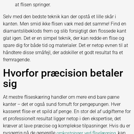
at flisen springer.
Selv med den bedste teknik kan der opstå et lille skår i
kanten. Men smid ikke flisen væk med det samme! Find en
diamantslibeklods frem og slib forsigtigt den flossede kant
glat igen. Det er en simpel teknik, der kan redde en flise og
spare dig for både tid og materialer. Det er netop evnen til at
håndtere disse småfejl, der adskiller et godt resultat fra et
fremragende.
Hvorfor præcision betaler
sig
At mestre fliseskæring handler om mere end bare pæne
kanter – det er også sund fornuft for pengepungen. Hver
kasseret flise er et spild af penge. En stor del af udgifterne for
et professionelt resultat ligger netop i den ekspertise, det
kræver at lave præcise og komplekse tilpasninger. Hvis du er
nysgerrig på de generelle
, kan
omkostninger ved fliselægning