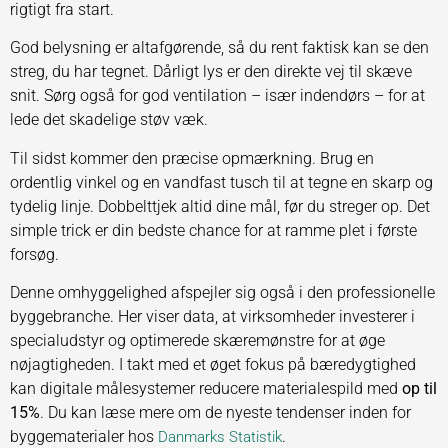
rigtigt fra start.
God belysning er altafgørende, så du rent faktisk kan se den
streg, du har tegnet. Dårligt lys er den direkte vej til skæve
snit. Sørg også for god ventilation – især indendørs – for at
lede det skadelige støv væk.
Til sidst kommer den præcise opmærkning. Brug en
ordentlig vinkel og en vandfast tusch til at tegne en skarp og
tydelig linje. Dobbelttjek altid dine mål, før du streger op. Det
simple trick er din bedste chance for at ramme plet i første
forsøg.
Denne omhyggelighed afspejler sig også i den professionelle
byggebranche. Her viser data, at virksomheder investerer i
specialudstyr og optimerede skæremønstre for at øge
nøjagtigheden. I takt med et øget fokus på bæredygtighed
kan digitale målesystemer reducere materialespild med
op til
15%
. Du kan læse mere om de nyeste tendenser inden for
byggematerialer hos
.
Danmarks Statistik