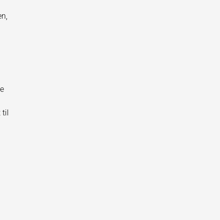
en,
ne
til