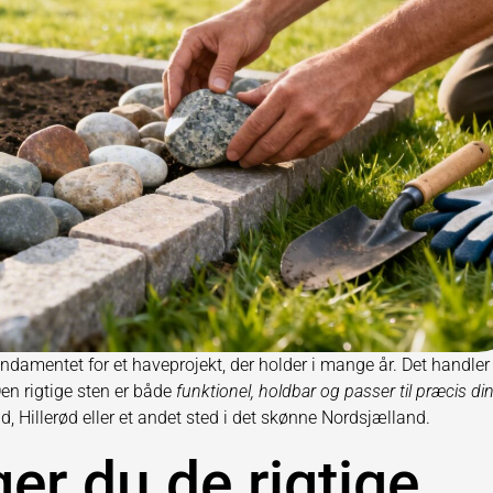
undamentet for et haveprojekt, der holder i mange år. Det handle
en rigtige sten er både
funktionel, holdbar og passer til præcis di
, Hillerød eller et andet sted i det skønne Nordsjælland.
er du de rigtige