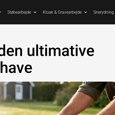
Støbearbejde
Kloak & Gravearbejde
Snerydning
 den ultimative
n have