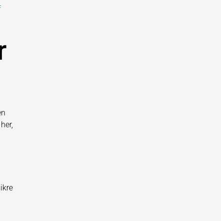
f
r
en
her,
ikre