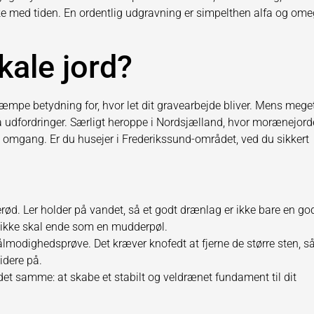
e med tiden. En ordentlig udgravning er simpelthen alfa og om
kale jord?
kæmpe betydning for, hvor let dit gravearbejde bliver. Mens mege
 på udfordringer. Særligt heroppe i Nordsjælland, hvor morænejor
d omgang. Er du husejer i Frederikssund-området, ved du sikkert
erød. Ler holder på vandet, så et godt drænlag er ikke bare en go
t ikke skal ende som en mudderpøl.
tålmodighedsprøve. Det kræver knofedt at fjerne de større sten, s
idere på.
et samme: at skabe et stabilt og veldrænet fundament til dit