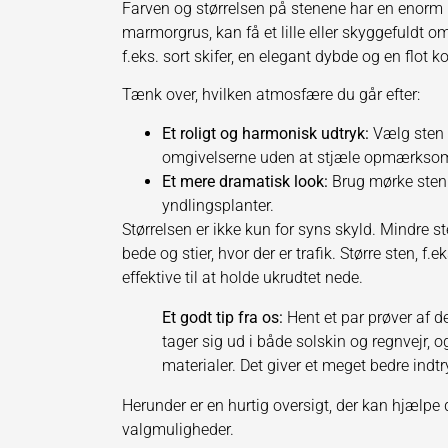
Farven og størrelsen på stenene har en enorm 
marmorgrus, kan få et lille eller skyggefuldt o
f.eks. sort skifer, en elegant dybde og en flot 
Tænk over, hvilken atmosfære du går efter:
Et roligt og harmonisk udtryk:
Vælg sten i
omgivelserne uden at stjæle opmærkso
Et mere dramatisk look:
Brug mørke sten 
yndlingsplanter.
Størrelsen er ikke kun for syns skyld. Mindre st
bede og stier, hvor der er trafik. Større sten, f.e
effektive til at holde ukrudtet nede.
Et godt tip fra os:
Hent et par prøver af d
tager sig ud i både solskin og regnvejr,
materialer. Det giver et meget bedre indt
Herunder er en hurtig oversigt, der kan hjæl
valgmuligheder.