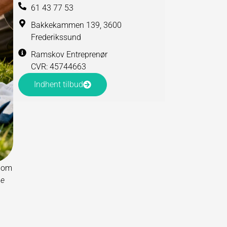
61 43 77 53
Bakkekammen 139, 3600
Frederikssund
Ramskov Entreprenør
CVR: 45744663
Indhent tilbud
r om
ne