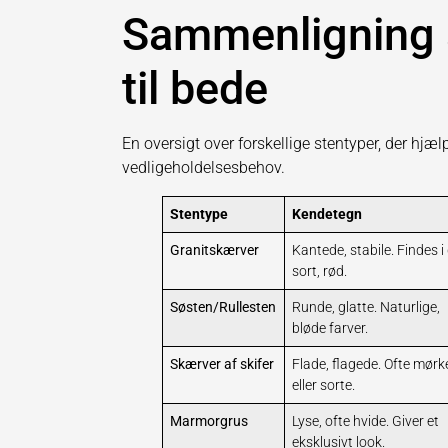
Sammenligning 
til bede
En oversigt over forskellige stentyper, der hj
vedligeholdelsesbehov.
Stentype
Kendetegn
Granitskærver
Kantede, stabile. Findes i
sort, rød.
Søsten/Rullesten
Runde, glatte. Naturlige,
bløde farver.
Skærver af skifer
Flade, flagede. Ofte mør
eller sorte.
Marmorgrus
Lyse, ofte hvide. Giver et
eksklusivt look.