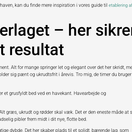
aven, kan du finde mere inspiration i vores guide til
etablering a
rlaget – her sikre
t resultat
ent. Alt for mange springer let og elegant over det her skridt, m
older sig pænt og ukrudtsfrit i årevis. Tro mig, de timer du bruger 
Alt græs, ukrudt og rødder skal væk. Det er den eneste måde at s
selig pibler frem midt i dit nye, flotte bed.
gtige dybde. Det her skaber plads til et solidt, bærende lag, som