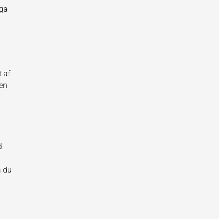
ega
t af
den
d
å du