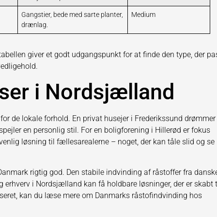
Gangstier, bede med sarte planter,
Medium
drænlag.
tabellen giver et godt udgangspunkt for at finde den type, der pa
vedligehold.
ser i Nordsjælland
for de lokale forhold. En privat husejer i Frederikssund drømmer
ejler en personlig stil. For en boligforening i Hillerød er fokus
nlig løsning til fællesarealerne – noget, der kan tåle slid og se
 Danmark rigtig god. Den stabile indvinding af råstoffer fra dansk
g erhverv i Nordsjælland kan få holdbare løsninger, der er skabt t
esseret, kan du læse mere om Danmarks råstofindvinding hos