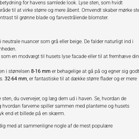
betydning for havens samlede look. Lyse sten, som hvidt
mråde til at virke større og mere åbent. Omvendt skaber mørke st
kontrast til grønne blade og farvestrålende blomster.
 neutrale nuancer som grå eller beige. De falder naturligt ind i
mheden.
som en modvægt til husets lyse facade eller til at fremhæve di
en i størrelsen
8-16 mm
er behagelige at gå på og egner sig godt 
ks.
32-64 mm
, er fantastiske til at dække større flader og er mere
e sten, du overvejer, og læg dem ud i haven. Se, hvordan de
 og hvordan farverne spiller sammen med planterne og husets
ryk end et billede på en skærm.
pe dig med at sammenligne nogle af de mest populære