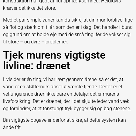
konstruktion har godt af lidt opmærksomhed. Heldigvis
kræver det ikke det store.
Med et par simple vaner kan du sikre, at din mur forbliver lige
så flot og stærk om ti år, som den er i dag. Det handler i bund
og grund om at holde øje med de små ting, før de vokser sig
til store – og dyre – problemer.
Tjek murens vigtigste
livline: drænet
Hvis der er én ting, vi har lært gennem årene, så er det, at
vand er en støttemurs absolut værste fjende. Derfor er et
velfungerende dræn ikke bare en detalje; det er murens
livsforsikring. Det er drænet, der i det skjulte leder vand væk
og forhindrer, at et tonstungt tryk bygger sig op bag stenene.
Din vigtigste opgave er derfor at sikre, at dette system kan
ånde frit.