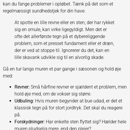
kan du fange problemer i opløbet. Tænk på det som et
regelmæssigt sundhedstjek for din have.
At spotte en lille revne eller en sten, der har rykket
sig en smule, kan virke ligegyldigt. Men det er
ofte det allerførste tegn på et dybereliggende
problem, som et presset fundament eller et dræn,
der er ved at stoppe til. Ignorerer du det, kan en
lille skavank udvikle sig til en alvorlig skade.
Gå en tur langs muren et par gange i sæsonen og hold øje
med:
Revner:
Små hårfine revner er sjældent et problem, men
hold øje med, om de vokser sig større.
Udbuling:
Hvis muren begynder at bue udad, er det et
klassisk tegn på for stort jordtryk. Det skal du reagere
på.
Forskydninger:
Har enkelte sten flyttet sig? Hælder hele
muren pludselig mere, end den plejer?