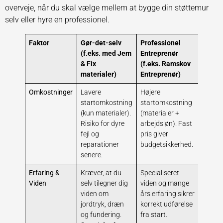
overveje, når du skal vælge mellem at bygge din støttemur
selv eller hyre en professionel.
Faktor
Gør-det-selv
Professionel
(f.eks. med Jem
Entreprenør
& Fix
(f.eks. Ramskov
materialer)
Entreprenør)
Omkostninger
Lavere
Højere
startomkostning
startomkostning
(kun materialer).
(materialer +
Risiko for dyre
arbejdsløn). Fast
fejl og
pris giver
reparationer
budgetsikkerhed.
senere.
Erfaring &
Kræver, at du
Specialiseret
Viden
selv tilegner dig
viden og mange
viden om
års erfaring sikrer
jordtryk, dræn
korrekt udførelse
og fundering.
fra start.