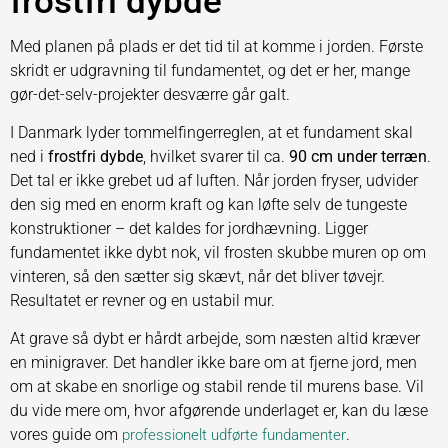
frostfri dybde
Med planen på plads er det tid til at komme i jorden. Første
skridt er udgravning til fundamentet, og det er her, mange
gør-det-selv-projekter desværre går galt.
I Danmark lyder tommelfingerreglen, at et fundament skal
ned i
frostfri dybde
, hvilket svarer til ca.
90 cm under terræn
.
Det tal er ikke grebet ud af luften. Når jorden fryser, udvider
den sig med en enorm kraft og kan løfte selv de tungeste
konstruktioner – det kaldes for jordhævning. Ligger
fundamentet ikke dybt nok, vil frosten skubbe muren op om
vinteren, så den sætter sig skævt, når det bliver tøvejr.
Resultatet er revner og en ustabil mur.
At grave så dybt er hårdt arbejde, som næsten altid kræver
en minigraver. Det handler ikke bare om at fjerne jord, men
om at skabe en snorlige og stabil rende til murens base. Vil
du vide mere om, hvor afgørende underlaget er, kan du læse
vores guide om
.
professionelt udførte fundamenter