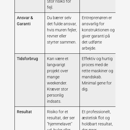
Stor risiko for
fejl.
Ansvar &
Du bærer selv
Entreprenøren er
Garanti
det fulde ansvar,
ansvarlig for
hvis muren fejler,
konstruktionen og
revner eller
giver garanti på
styrter sammen.
det udførte
arbejde.
Tidsforbrug
Kan være et
Effektiv og hurtig
langvarigt
proces med de
projekt over
rette maskiner og
mange
mandskab.
weekender.
Minimal gene for
Kræver stor
dig.
personlig
indsats.
Resultat
Risiko for et
Et professionelt,
resultat, der ser
æstetisk flot og
"hjemmelavet"
holdbart resultat,