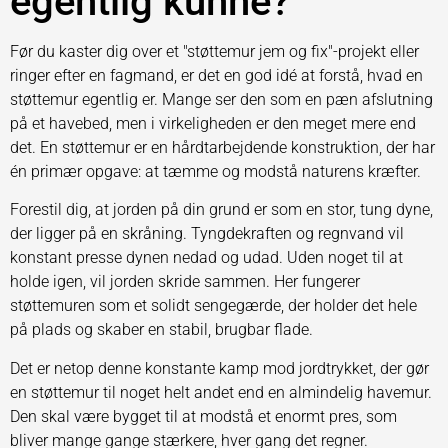
egentlig kunne?
Før du kaster dig over et "støttemur jem og fix"-projekt eller
ringer efter en fagmand, er det en god idé at forstå, hvad en
støttemur egentlig er. Mange ser den som en pæn afslutning
på et havebed, men i virkeligheden er den meget mere end
det. En støttemur er en hårdtarbejdende konstruktion, der har
én primær opgave: at tæmme og modstå naturens kræfter.
Forestil dig, at jorden på din grund er som en stor, tung dyne,
der ligger på en skråning. Tyngdekraften og regnvand vil
konstant presse dynen nedad og udad. Uden noget til at
holde igen, vil jorden skride sammen. Her fungerer
støttemuren som et solidt sengegærde, der holder det hele
på plads og skaber en stabil, brugbar flade.
Det er netop denne konstante kamp mod jordtrykket, der gør
en støttemur til noget helt andet end en almindelig havemur.
Den skal være bygget til at modstå et enormt pres, som
bliver mange gange stærkere, hver gang det regner.