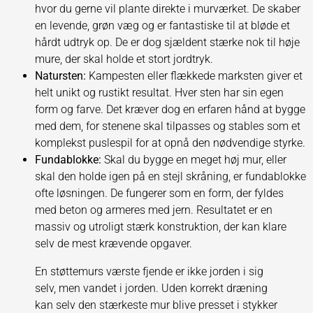
hvor du gerne vil plante direkte i murværket. De skaber
en levende, grøn væg og er fantastiske til at bløde et
hårdt udtryk op. De er dog sjældent stærke nok til høje
mure, der skal holde et stort jordtryk.
Natursten:
Kampesten eller flækkede marksten giver et
helt unikt og rustikt resultat. Hver sten har sin egen
form og farve. Det kræver dog en erfaren hånd at bygge
med dem, for stenene skal tilpasses og stables som et
komplekst puslespil for at opnå den nødvendige styrke.
Fundablokke:
Skal du bygge en meget høj mur, eller
skal den holde igen på en stejl skråning, er fundablokke
ofte løsningen. De fungerer som en form, der fyldes
med beton og armeres med jern. Resultatet er en
massiv og utroligt stærk konstruktion, der kan klare
selv de mest krævende opgaver.
En støttemurs værste fjende er ikke jorden i sig
selv, men vandet i jorden. Uden korrekt dræning
kan selv den stærkeste mur blive presset i stykker