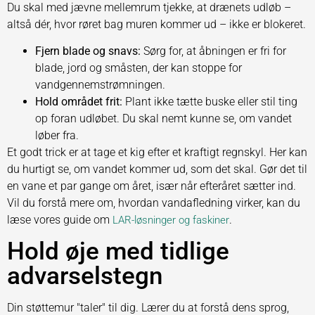
Du skal med jævne mellemrum tjekke, at drænets udløb –
altså dér, hvor røret bag muren kommer ud – ikke er blokeret.
Fjern blade og snavs:
Sørg for, at åbningen er fri for
blade, jord og småsten, der kan stoppe for
vandgennemstrømningen.
Hold området frit:
Plant ikke tætte buske eller stil ting
op foran udløbet. Du skal nemt kunne se, om vandet
løber fra.
Et godt trick er at tage et kig efter et kraftigt regnskyl. Her kan
du hurtigt se, om vandet kommer ud, som det skal. Gør det til
en vane et par gange om året, især når efteråret sætter ind.
Vil du forstå mere om, hvordan vandafledning virker, kan du
læse vores guide om
.
LAR-løsninger og faskiner
Hold øje med tidlige
advarselstegn
Din støttemur "taler" til dig. Lærer du at forstå dens sprog,