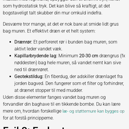
som hydrostatisk tryk. Det kan blive så kraftigt, at det
bogstaveligt talt skubber din mur omkuld indefra.
Desværre tror mange, at det er nok bare at smide lidt grus
bag muren. Et effektivt dræn er et helt system:
Drænrør:
Et perforeret rør i bunden bag muren, som
aktivt leder vandet væk.
Kapillarbrydende lag:
Minimum
20-30 cm
drængrus (fx
nøddesten) bag hele muren, så vandet nemt kan sive
ned til drænrøret.
Geotekstildug:
En fiberdug, der adskiller drænlaget fra
jorden bagved. Den fungerer som et filter og forhindrer,
at drænet stopper til med mudder.
Uden disse elementer fanges vandet bag muren og
forvandler din baghave til en tikkende bombe. Du kan lære
mere om, hvordan forskellige
læ- og støttemure kan bygges op
for at forstå principperne.